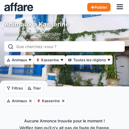
Hom
Publier
Animaux à Kasserine
Aucune annonce disponible
Animaux
Kasserine
Toutes les régions
▼
▼
▼
Filtres
Trier
Animaux
Kasserine
Aucune Annonce trouvée pour le moment !
Vérifiez bien qu'il n'y ait pas de faute de frappe.