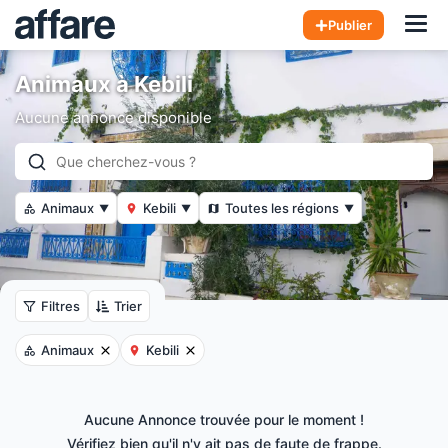
Hom
Publier
Animaux à Kebili
Aucune annonce disponible
Animaux
Kebili
Toutes les régions
▼
▼
▼
Filtres
Trier
Animaux
Kebili
Aucune Annonce trouvée pour le moment !
Vérifiez bien qu'il n'y ait pas de faute de frappe.