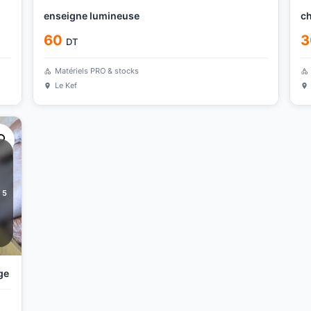
enseigne lumineuse
60
3
DT
Matériels PRO & stocks
Le Kef
5
ge