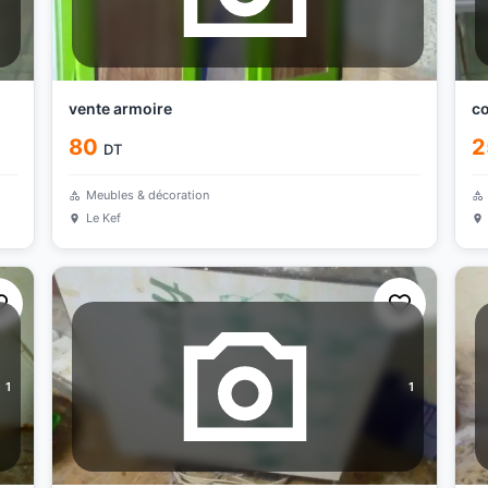
vente armoire
co
80
2
DT
Meubles & décoration
Le Kef
1
1