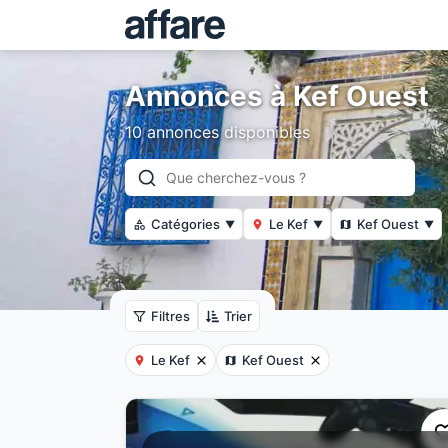
Annonces à Kef Ouest
10 annonces disponibles
Catégories
Le Kef
Kef Ouest
▼
▼
▼
Filtres
Trier
Le Kef
Kef Ouest