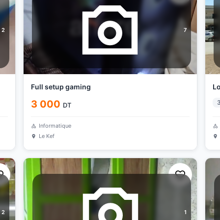
2
7
Full setup gaming
Lo
3 000
DT
Informatique
Le Kef
2
1