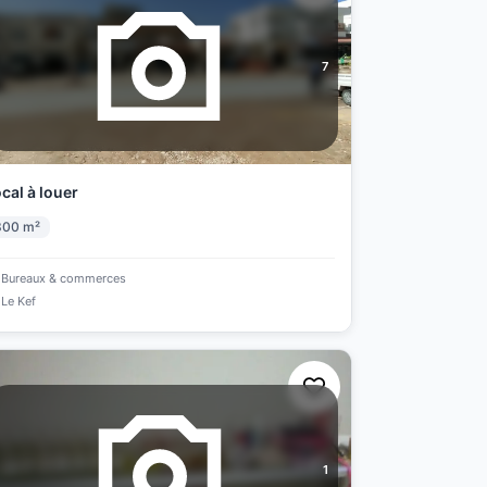
7
cal à louer
300
m²
Bureaux & commerces
Le Kef
1