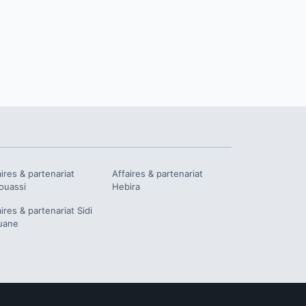
aires & partenariat
Affaires & partenariat
ouassi
Hebira
aires & partenariat
Sidi
uane