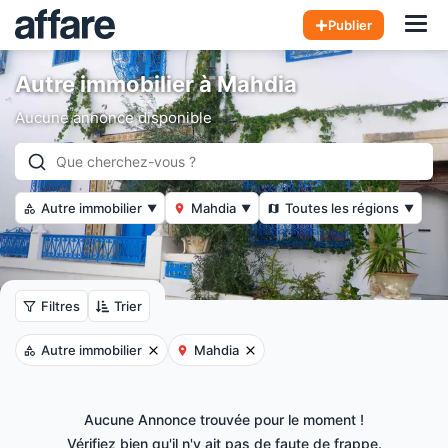
Hom
Publier
Autre immobilier à Mahdia
Aucune annonce disponible
Autre immobilier
Mahdia
Toutes les régions
▼
▼
▼
Filtres
Trier
Autre immobilier
Mahdia
Aucune Annonce trouvée pour le moment !
Vérifiez bien qu'il n'y ait pas de faute de frappe.