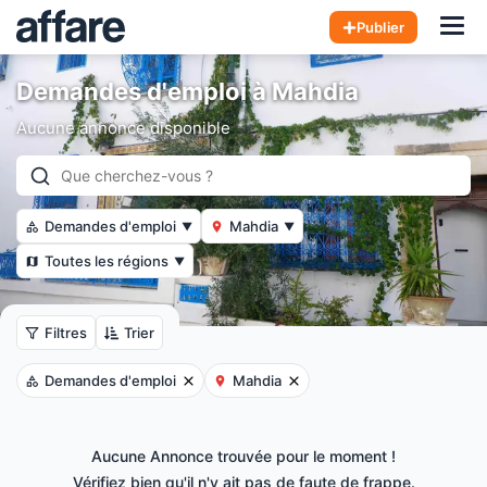
Hom
Publier
Demandes d'emploi à Mahdia
Aucune annonce disponible
Demandes d'emploi
Mahdia
▼
▼
Toutes les régions
▼
Filtres
Trier
Demandes d'emploi
Mahdia
Aucune Annonce trouvée pour le moment !
Vérifiez bien qu'il n'y ait pas de faute de frappe.