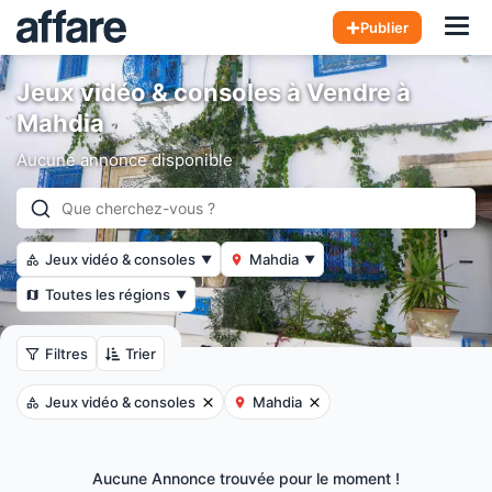
Hom
Publier
Jeux vidéo & consoles à Vendre à
Mahdia
Aucune annonce disponible
Jeux vidéo & consoles
Mahdia
▼
▼
Toutes les régions
▼
Filtres
Trier
Jeux vidéo & consoles
Mahdia
Aucune Annonce trouvée pour le moment !