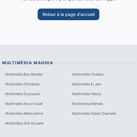
Retour à la page d'accueil
MULTIMÉDIA
MAHDIA
Multimédia
Bou Merdès
Multimédia
Chebba
Multimédia
Chorbane
Multimédia
El Jem
Multimédia
Essouassi
Multimédia
Hebira
Multimédia
Ksour Essef
Multimédia
Mahdia
Multimédia
Melloulèche
Multimédia
Ouled Chamekh
Multimédia
Sidi Alouane