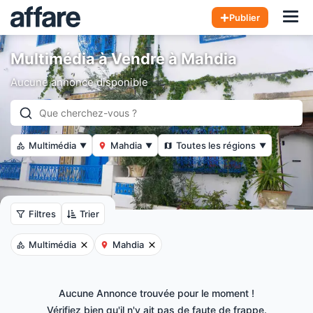
Hom
Publier
Multimédia à Vendre à Mahdia
Aucune annonce disponible
Multimédia
Mahdia
Toutes les régions
▼
▼
▼
Filtres
Trier
Multimédia
Mahdia
Aucune Annonce trouvée pour le moment !
Vérifiez bien qu'il n'y ait pas de faute de frappe.