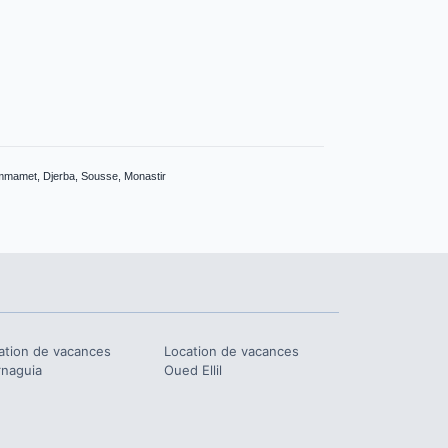
ammamet, Djerba, Sousse, Monastir
ation de vacances
Location de vacances
naguia
Oued Ellil