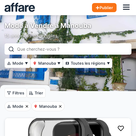
Hom
Publier
Mode à Vendre à Manouba
15 annonces disponibles
Mode
Manouba
Toutes les régions
▼
▼
▼
Filtres
Trier
Mode
Manouba