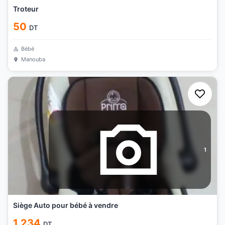
Troteur
50
DT
Bébé
Manouba
1
Siège Auto pour bébé à vendre
1 234
DT