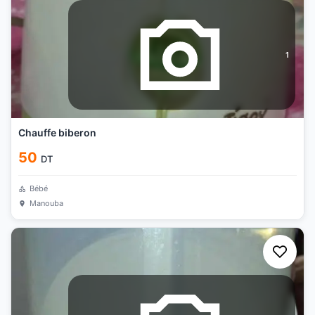
1
Chauffe biberon
50
DT
Bébé
Manouba