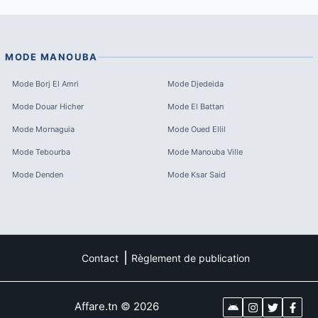
MODE
MANOUBA
Mode
Borj El Amri
Mode
Djedeida
Mode
Douar Hicher
Mode
El Battan
Mode
Mornaguia
Mode
Oued Ellil
Mode
Tebourba
Mode
Manouba Ville
Mode
Denden
Mode
Ksar Said
Contact
Règlement de publication
Affare.tn
©
2026