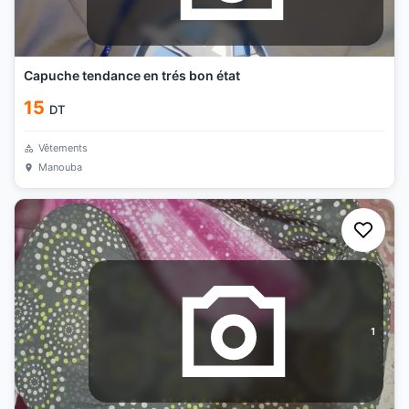
Capuche tendance en trés bon état
15
DT
Vêtements
Manouba
1