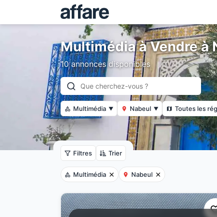
Multimédia à Vendre à 
10 annonces disponibles
Multimédia
Nabeul
Toutes les ré
▼
▼
Filtres
Trier
Multimédia
Nabeul