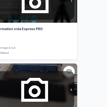
1
rmation créa Express PRO
Image & son
Nabeul
5