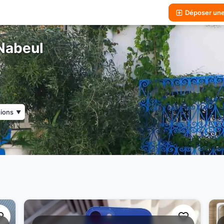
Déposer un
Nabeul
gions
▼