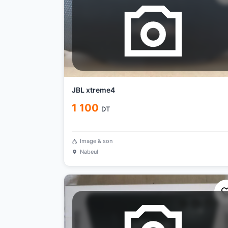
JBL xtreme4
1 100
DT
Image & son
Nabeul