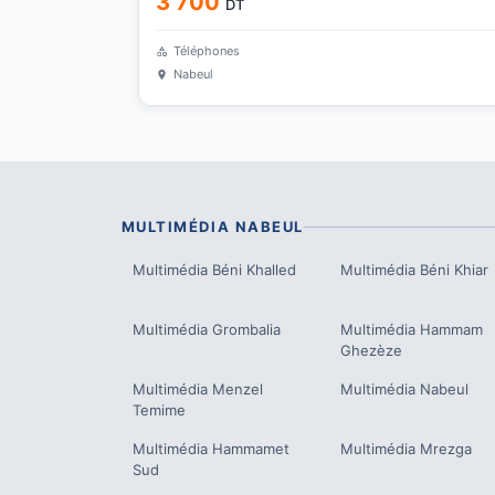
3 700
DT
Téléphones
Nabeul
MULTIMÉDIA
NABEUL
Multimédia
Béni Khalled
Multimédia
Béni Khiar
Multimédia
Grombalia
Multimédia
Hammam
Ghezèze
Multimédia
Menzel
Multimédia
Nabeul
Temime
Multimédia
Hammamet
Multimédia
Mrezga
Sud