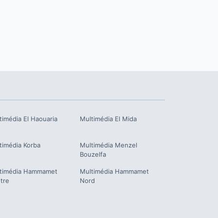
timédia
El Haouaria
Multimédia
El Mida
timédia
Korba
Multimédia
Menzel
Bouzelfa
timédia
Hammamet
Multimédia
Hammamet
tre
Nord