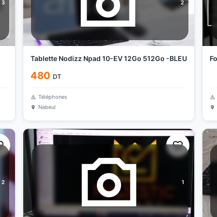
3
2
Tablette Nodizz Npad 10-EV 12Go 512Go -BLEU
Fo
480
DT
Téléphones
Nabeul
2
1