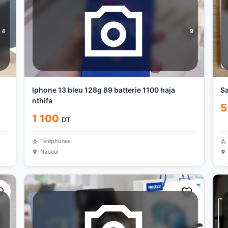
4
9
Iphone 13 bleu 128g 89 batterie 1100 haja
Sa
nthifa
5
1 100
DT
Téléphones
Nabeul