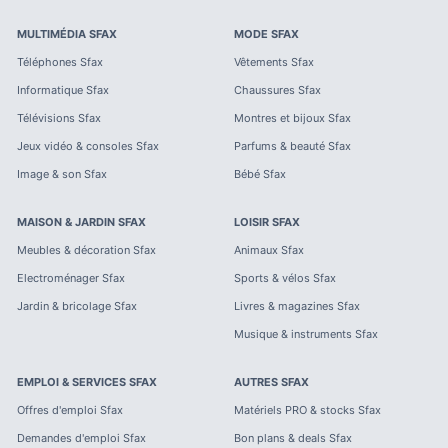
MULTIMÉDIA
SFAX
MODE
SFAX
Téléphones
Sfax
Vêtements
Sfax
Informatique
Sfax
Chaussures
Sfax
Télévisions
Sfax
Montres et bijoux
Sfax
Jeux vidéo & consoles
Sfax
Parfums & beauté
Sfax
Image & son
Sfax
Bébé
Sfax
MAISON & JARDIN
SFAX
LOISIR
SFAX
Meubles & décoration
Sfax
Animaux
Sfax
Electroménager
Sfax
Sports & vélos
Sfax
Jardin & bricolage
Sfax
Livres & magazines
Sfax
Musique & instruments
Sfax
EMPLOI & SERVICES
SFAX
AUTRES
SFAX
Offres d'emploi
Sfax
Matériels PRO & stocks
Sfax
Demandes d'emploi
Sfax
Bon plans & deals
Sfax