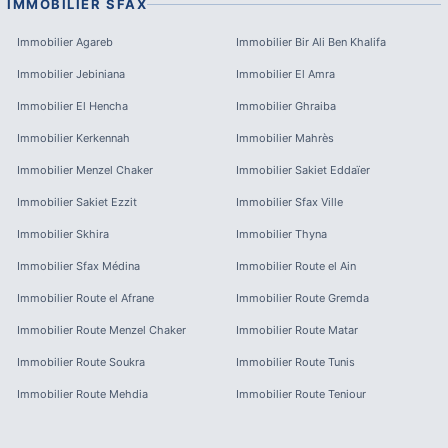
IMMOBILIER
SFAX
Immobilier
Agareb
Immobilier
Bir Ali Ben Khalifa
Immobilier
Jebiniana
Immobilier
El Amra
Immobilier
El Hencha
Immobilier
Ghraiba
Immobilier
Kerkennah
Immobilier
Mahrès
Immobilier
Menzel Chaker
Immobilier
Sakiet Eddaïer
Immobilier
Sakiet Ezzit
Immobilier
Sfax Ville
Immobilier
Skhira
Immobilier
Thyna
Immobilier
Sfax Médina
Immobilier
Route el Ain
Immobilier
Route el Afrane
Immobilier
Route Gremda
Immobilier
Route Menzel Chaker
Immobilier
Route Matar
Immobilier
Route Soukra
Immobilier
Route Tunis
Immobilier
Route Mehdia
Immobilier
Route Teniour