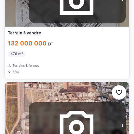
Terrain à vendre
132 000 000
DT
476
m²
Terrains & fermes
Sfax
1