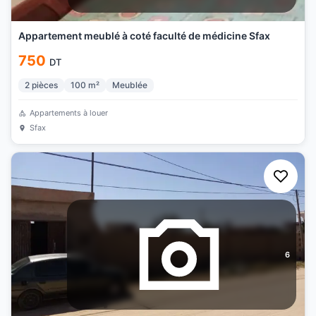
Appartement meublé à coté faculté de médicine Sfax
750
DT
2
pièces
100
m²
Meublée
Appartements à louer
Sfax
6