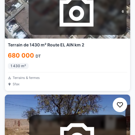
6
Terrain de 1430 m² Route EL AIN km 2
680 000
DT
1 430
m²
Terrains & fermes
Sfax