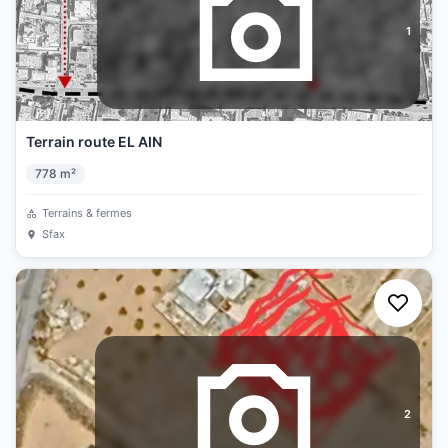
1
Terrain route EL AIN
778
m²
Terrains & fermes
Sfax
2