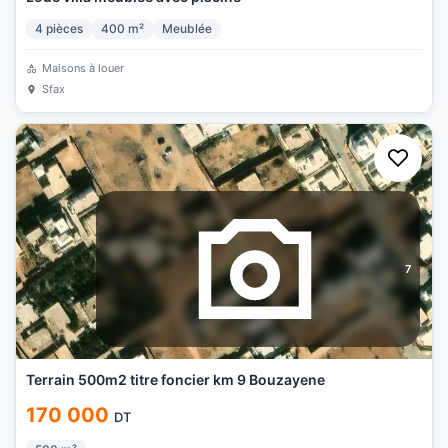
4
pièces
400
m²
Meublée
Maisons à louer
Sfax
7
Terrain 500m2 titre foncier km 9 Bouzayene
170 000
DT