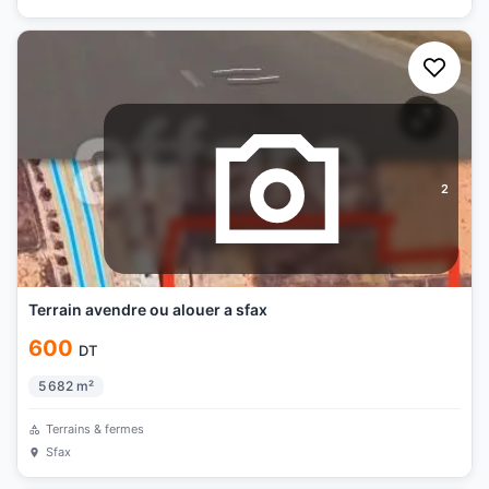
2
Terrain avendre ou alouer a sfax
600
DT
5 682
m²
Terrains & fermes
Sfax