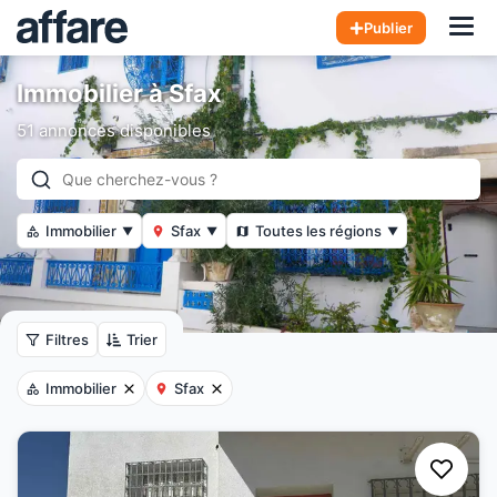
Hom
Publier
Immobilier à Sfax
51 annonces disponibles
Immobilier
Sfax
Toutes les régions
▼
▼
▼
Filtres
Trier
Immobilier
Sfax