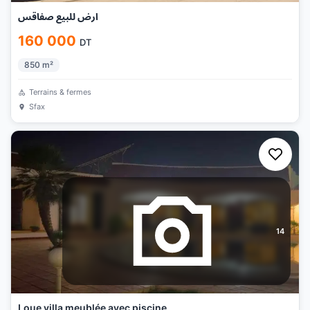
ارض للبيع صفاقس
160 000
DT
850
m²
Terrains & fermes
Sfax
14
Loue villa meublée avec piscine