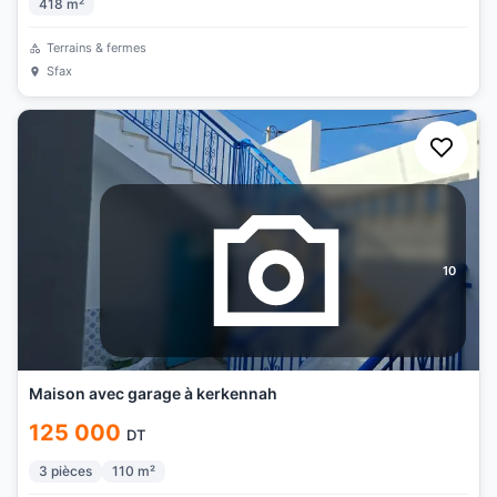
418
m²
Terrains & fermes
Sfax
10
Maison avec garage à kerkennah
125 000
DT
3
pièces
110
m²