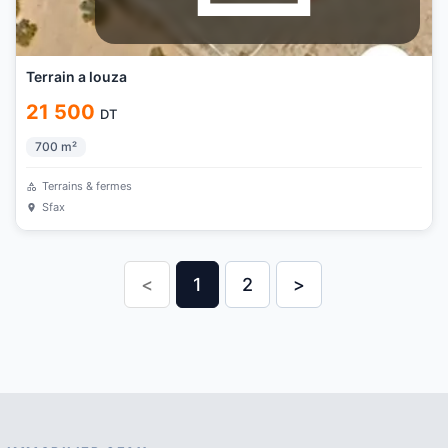
Terrain a louza
21 500
DT
700
m²
Terrains & fermes
Sfax
<
1
2
>