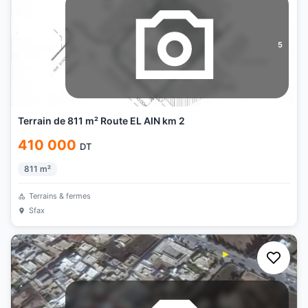
5
Terrain de 811 m² Route EL AIN km 2
410 000
DT
811
m²
Terrains & fermes
Sfax