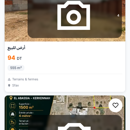
4
أرض للبيع
94
DT
555
m²
Terrains & fermes
Sfax