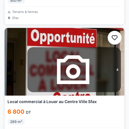
500
m²
Terrains & fermes
Sfax
4
Local commercial à Louer au Centre Ville Sfax
6 800
DT
289
m²