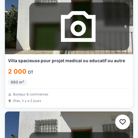
5
Villa spacieuse pour projet medical ou educatif ou autre
2 000
DT
660
m²
Bureaux & commerces
Sfax
, il y a 3 jours