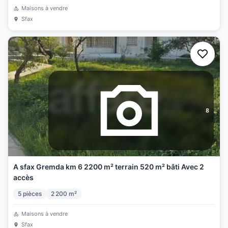
Maisons à vendre
Sfax
8
A sfax Gremda km 6 2200 m² terrain 520 m² bâti Avec 2
accès
5
pièces
2 200
m²
Maisons à vendre
Sfax