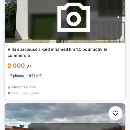
4
Villa spacieuse a kaid mhamed km 1,5 pour activite
commercia
2 000
DT
7
pièces
661
m²
Maisons à louer
Sfax
, il y a 3 jours