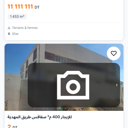
11 111 111
DT
1 453
m²
Terrains & fermes
Sfax
1
للإيجار 400 م² صفاقس طريق المهدية
2
DT