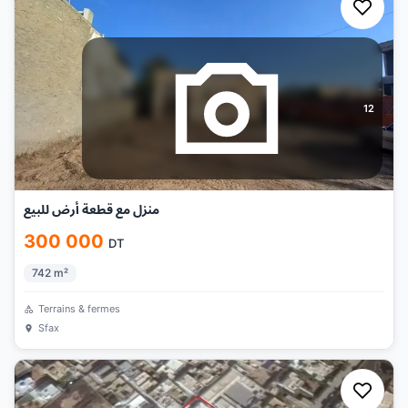
12
منزل مع قطعة أرض للبيع
300 000
DT
742
m²
Terrains & fermes
Sfax