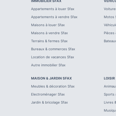
IMMOBILIER
SFAX
VÉHIC
Appartements à louer
Sfax
Voiture
Appartements à vendre
Sfax
Motos
Maisons à louer
Sfax
Véhicul
Maisons à vendre
Sfax
Pièces 
Terrains & fermes
Sfax
Bateau
Bureaux & commerces
Sfax
Location de vacances
Sfax
Autre immobilier
Sfax
MAISON & JARDIN
SFAX
LOISIR
Meubles & décoration
Sfax
Animau
Electroménager
Sfax
Sports 
Jardin & bricolage
Sfax
Livres 
Musiqu