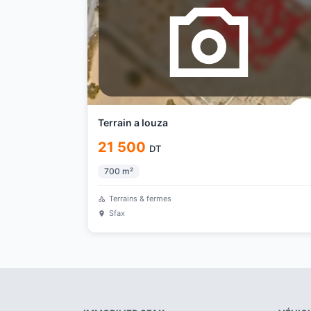
Terrain a louza
21 500
DT
700
m²
Terrains & fermes
Sfax