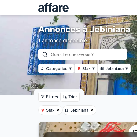
Annonces à Jebiniana
1 annonce disponible
Catégories
Sfax
Jebiniana
▼
▼
▼
Filtres
Trier
Sfax
Jebiniana