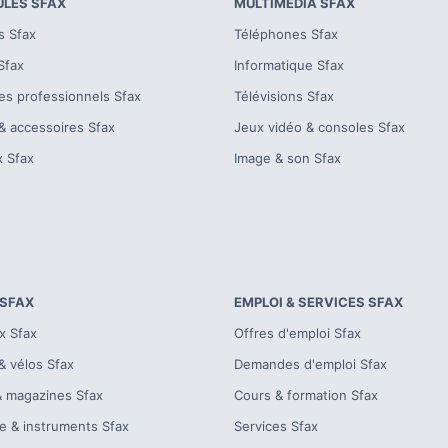
ULES
SFAX
MULTIMÉDIA
SFAX
s
Sfax
Téléphones
Sfax
Sfax
Informatique
Sfax
es professionnels
Sfax
Télévisions
Sfax
& accessoires
Sfax
Jeux vidéo & consoles
Sfax
x
Sfax
Image & son
Sfax
SFAX
EMPLOI & SERVICES
SFAX
x
Sfax
Offres d'emploi
Sfax
& vélos
Sfax
Demandes d'emploi
Sfax
& magazines
Sfax
Cours & formation
Sfax
e & instruments
Sfax
Services
Sfax