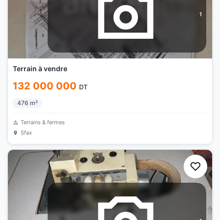
1
Terrain à vendre
132 000 000
DT
476
m²
Terrains & fermes
Sfax