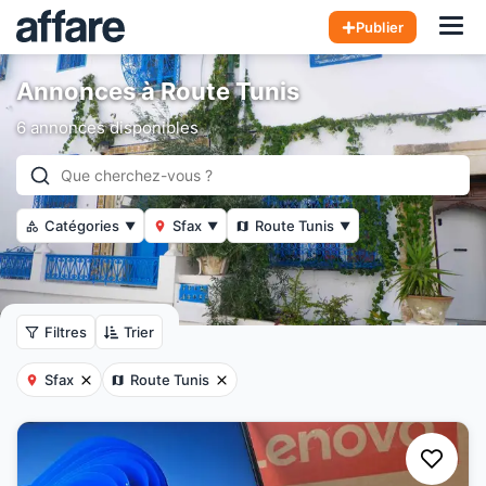
Hom
Publier
Annonces à Route Tunis
6 annonces disponibles
Catégories
Sfax
Route Tunis
▼
▼
▼
Filtres
Trier
Sfax
Route Tunis