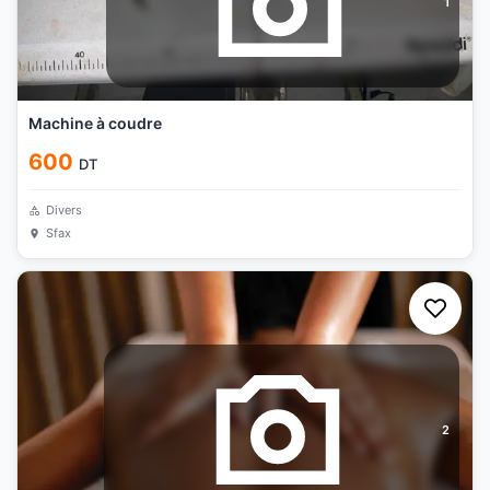
1
Machine à coudre
600
DT
Divers
Sfax
2