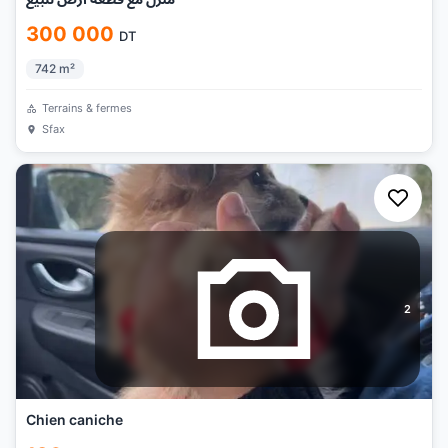
300 000
DT
742
m²
Terrains & fermes
Sfax
2
Chien caniche