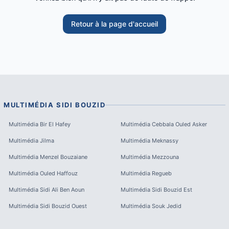
Retour à la page d'accueil
MULTIMÉDIA
SIDI BOUZID
Multimédia
Bir El Hafey
Multimédia
Cebbala Ouled Asker
Multimédia
Jilma
Multimédia
Meknassy
Multimédia
Menzel Bouzaiane
Multimédia
Mezzouna
Multimédia
Ouled Haffouz
Multimédia
Regueb
Multimédia
Sidi Ali Ben Aoun
Multimédia
Sidi Bouzid Est
Multimédia
Sidi Bouzid Ouest
Multimédia
Souk Jedid