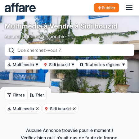
Hom
Publier
Multimédia à Vendre à Sidi bouzid
Aucune annonce disponible
Multimédia
Sidi bouzid
Toutes les régions
▼
▼
▼
Filtres
Trier
Multimédia
Sidi bouzid
Aucune Annonce trouvée pour le moment !
Vérifiez bien qu'il n'y ait pas de faute de frappe.