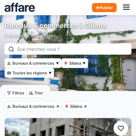
Hom
Publier
Bureaux & commerces à Siliana
2 annonces disponibles
Bureaux & commerces
Siliana
▼
▼
Toutes les régions
▼
Filtres
Trier
Bureaux & commerces
Siliana