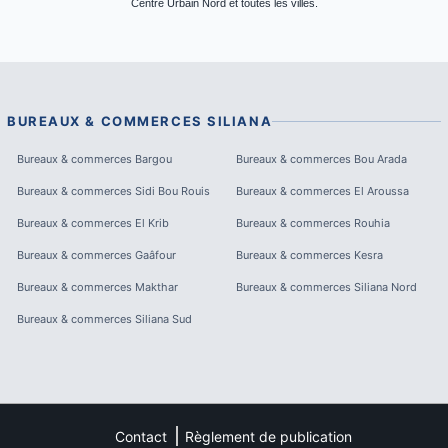
Centre Urbain Nord et toutes les villes.
BUREAUX & COMMERCES
SILIANA
Bureaux & commerces
Bargou
Bureaux & commerces
Bou Arada
Bureaux & commerces
Sidi Bou Rouis
Bureaux & commerces
El Aroussa
Bureaux & commerces
El Krib
Bureaux & commerces
Rouhia
Bureaux & commerces
Gaâfour
Bureaux & commerces
Kesra
Bureaux & commerces
Makthar
Bureaux & commerces
Siliana Nord
Bureaux & commerces
Siliana Sud
Contact
Règlement de publication