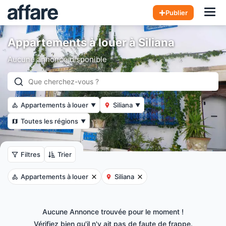
Hom
Publier
Appartements à louer à Siliana
Aucune annonce disponible
Appartements à louer
Siliana
▼
▼
Toutes les régions
▼
Filtres
Trier
Appartements à louer
Siliana
Aucune Annonce trouvée pour le moment !
Vérifiez bien qu'il n'y ait pas de faute de frappe.