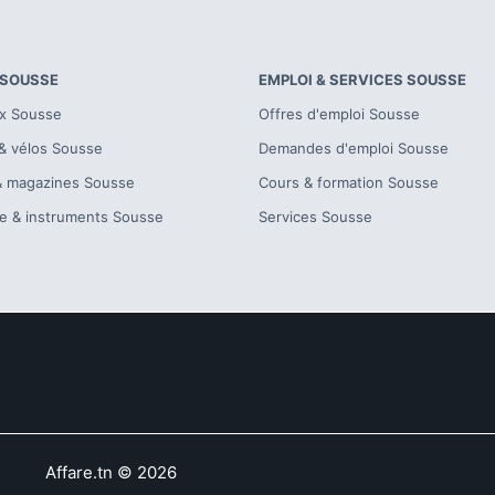
SOUSSE
EMPLOI & SERVICES
SOUSSE
x
Sousse
Offres d'emploi
Sousse
& vélos
Sousse
Demandes d'emploi
Sousse
& magazines
Sousse
Cours & formation
Sousse
e & instruments
Sousse
Services
Sousse
Affare.tn
©
2026