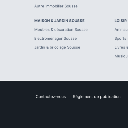
Autre immobilier
Sousse
MAISON & JARDIN
SOUSSE
LOISIR
Meubles & décoration
Sousse
Animau
Electroménager
Sousse
Sports 
Jardin & bricolage
Sousse
Livres 
Musiqu
Contactez-nous
Règlement de publication