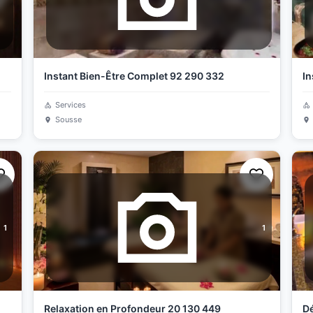
Instant Bien-Être Complet 92 290 332
In
Services
Sousse
1
1
Relaxation en Profondeur 20 130 449
Dé