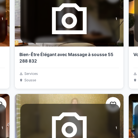
1
1
Bien-Être Élégant avec Massage à sousse 55
Vo
288 832
Services
Sousse
1
1