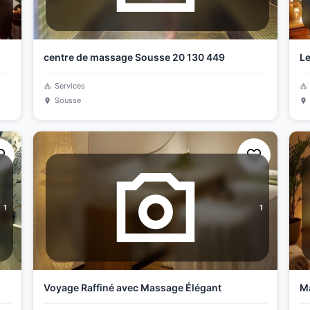
centre de massage Sousse 20 130 449
Le
Services
Sousse
1
1
Voyage Raffiné avec Massage Élégant
Ma