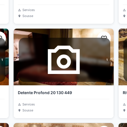
Services
Sousse
1
1
Detente Profond 20 130 449
Ri
Services
Sousse