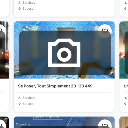
Services
Sousse
1
1
Se Poser, Tout Simplement 20 130 449
Un
Services
Sousse