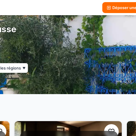
Déposer un
usse
les régions
▼