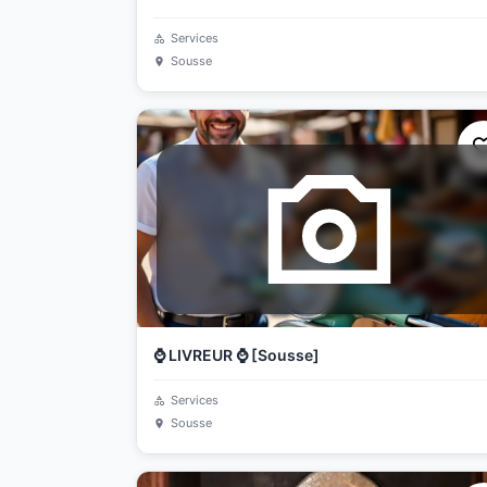
Services
Sousse
⌚ LIVREUR ⌚ [Sousse]
Services
Sousse