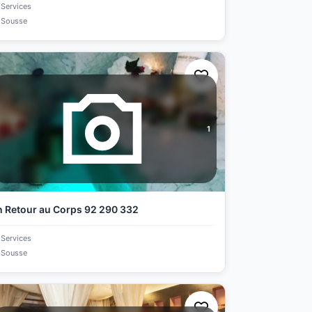
Services
Sousse
1
 Retour au Corps 92 290 332
Services
Sousse