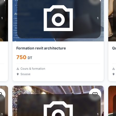
1
1
Formation revit architecture
Qu
750
DT
Cours & formation
Sousse
1
1