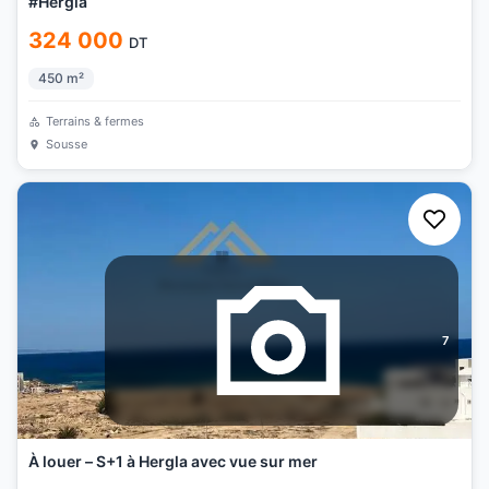
#Hergla
324 000
DT
450
m²
Terrains & fermes
Sousse
7
À louer – S+1 à Hergla avec vue sur mer