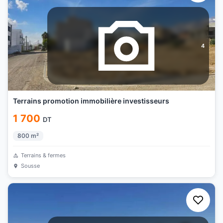
4
Terrains promotion immobilière investisseurs
1 700
DT
800
m²
Terrains & fermes
Sousse