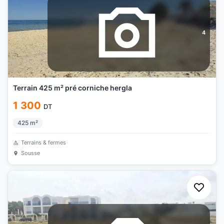
4
Terrain 425 m² pré corniche hergla
1 300
DT
425
m²
Terrains & fermes
Sousse