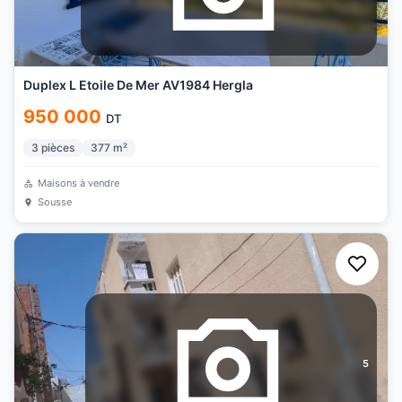
Duplex L Etoile De Mer AV1984 Hergla
950 000
DT
3
pièces
377
m²
Maisons à vendre
Sousse
5