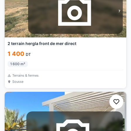
7
2 terrain hergla front de mer direct
1 400
DT
1 600
m²
Terrains & fermes
Sousse