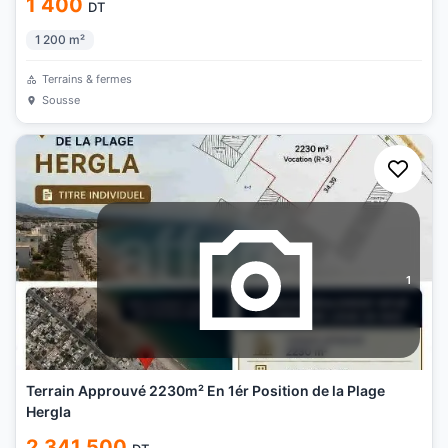
1 400
DT
1 200
m²
Terrains & fermes
Sousse
1
Terrain Approuvé 2230m² En 1ér Position de la Plage
Hergla
2 341 500