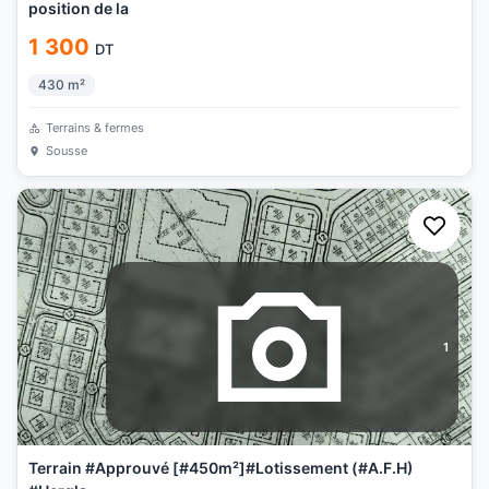
position de la
1 300
DT
430
m²
Terrains & fermes
Sousse
1
Terrain #Approuvé [#450m²]#Lotissement (#A.F.H)