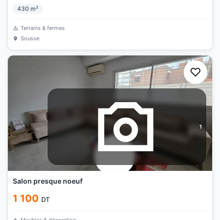
430
m²
Terrains & fermes
Sousse
1
Salon presque noeuf
1 100
DT