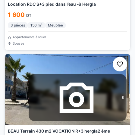
Location RDC S+3 pied dans l’eau -à Hergla
1 600
DT
3
pièces
150
m²
Meublée
Appartements à louer
Sousse
5
BEAU Terrain 430 m2 VOCATION R+3 hergla2 éme