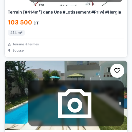
Terrain [#414m²] dans Une #Lotissement #Privé #Hergla
103 500
DT
414
m²
Terrains & fermes
Sousse
8