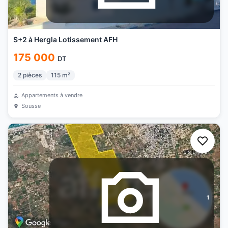
S+2 à Hergla Lotissement AFH
175 000
DT
2
pièces
115
m²
Appartements à vendre
Sousse
1