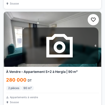
Sousse
6
À Vendre – Appartement S+2 à Hergla | 90 m²
280 000
DT
2
pièces
90
m²
Appartements à vendre
Sousse