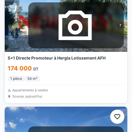
7
S+1 Directe Promoteur à Hergla Lotissement AFH
174 000
DT
1
pièce
54
m²
Appartements à vendre
Sousse
, aujourd’hui