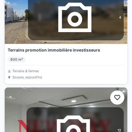
4
Terrains promotion immobilière investisseurs
800
m²
Terrains & fermes
Sousse
, aujourd’hui
12