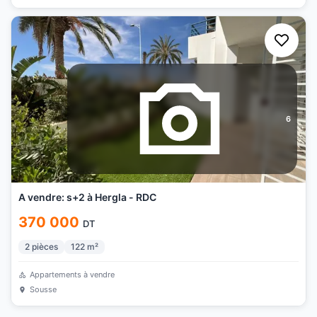
6
A vendre: s+2 à Hergla - RDC
370 000
DT
2
pièces
122
m²
Appartements à vendre
Sousse