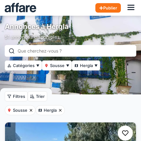
Hom
Publier
Annonces à Hergla
51 annonces disponibles
Catégories
Sousse
Hergla
▼
▼
▼
Filtres
Trier
Sousse
Hergla