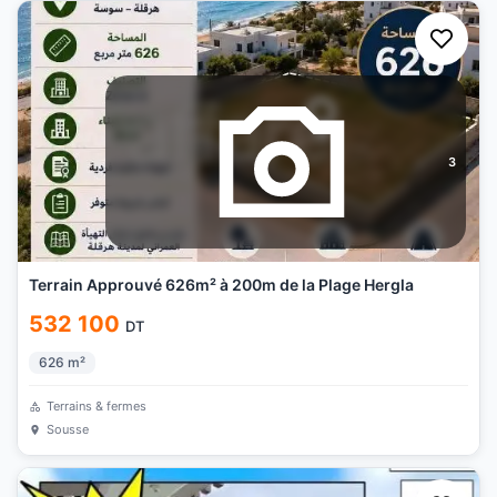
3
Terrain Approuvé 626m² à 200m de la Plage Hergla
532 100
DT
626
m²
Terrains & fermes
Sousse