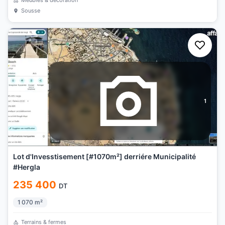
Meubles & décoration
Sousse
1
Lot d'Invesstisement [#1070m²] derriére Municipalité
#Hergla
235 400
DT
1 070
m²
Terrains & fermes