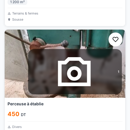
1 200
m²
Terrains & fermes
Sousse
1
Perceuse à établie
450
DT
Divers