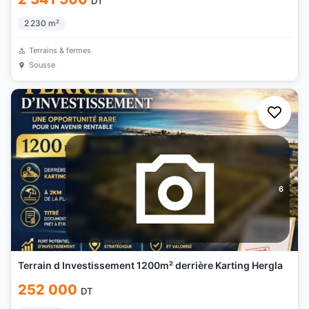
DT
2 230
m²
Terrains & fermes
Sousse
6
Terrain d Investissement 1200m² derrière Karting Hergla
252 000
DT