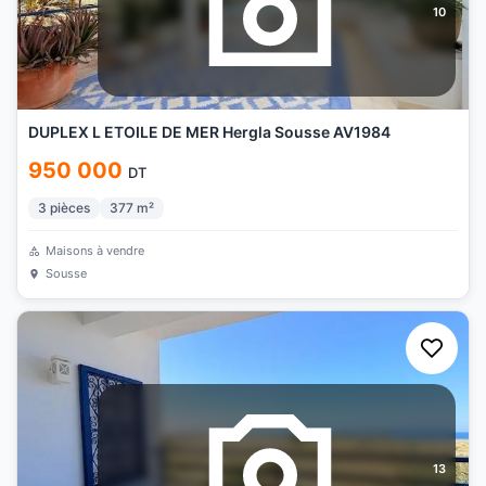
10
DUPLEX L ETOILE DE MER Hergla Sousse AV1984
950 000
DT
3
pièces
377
m²
Maisons à vendre
Sousse
13