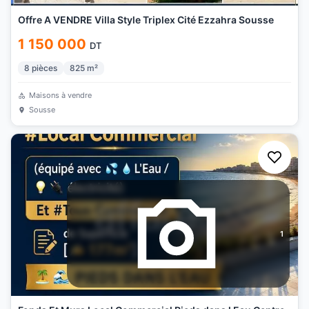
Offre A VENDRE Villa Style Triplex Cité Ezzahra Sousse
1 150 000
DT
8
pièces
825
m²
Maisons à vendre
Sousse
1