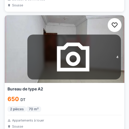
Sousse
4
Bureau de type A2
650
DT
2
pièces
70
m²
Appartements à louer
Sousse