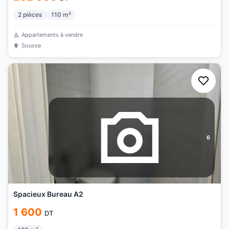
2
pièces
110
m²
Appartements à vendre
Sousse
6
Spacieux Bureau A2
1 600
DT