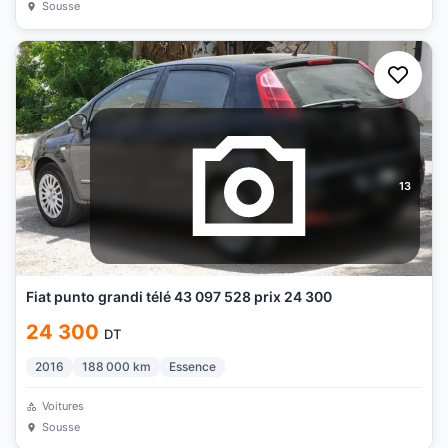
Sousse
13
Fiat punto grandi télé 43 097 528 prix 24 300
24 300
DT
2016
188 000
km
Essence
Voitures
Sousse