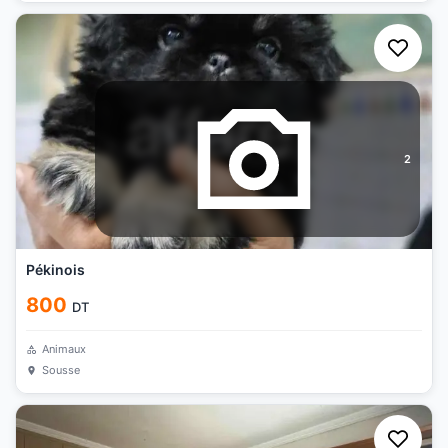
2
Pékinois
800
DT
Animaux
Sousse