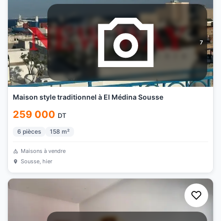
7
Maison style traditionnel à El Médina Sousse
259 000
DT
6
pièces
158
m²
Maisons à vendre
Sousse
, hier