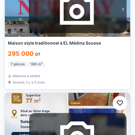
7
Maison style traditionnel à EL Médina Sousse
295 000
DT
7
pièces
188
m²
Maisons à vendre
Sousse
, il y a 3 jours