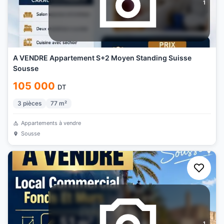
1
A VENDRE Appartement S+2 Moyen Standing Suisse
Sousse
105 000
DT
3
pièces
77
m²
Appartements à vendre
Sousse
1