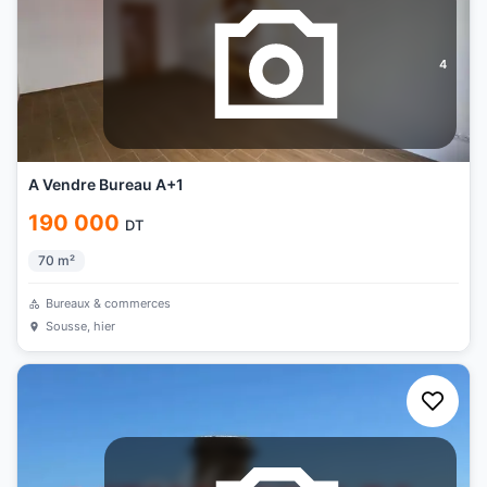
4
A Vendre Bureau A+1
190 000
DT
70
m²
Bureaux & commerces
Sousse
, hier