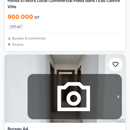
Fonds Et Murs Local Commercial Pieds dans l Eau Centre
Ville
900 000
DT
177
m²
Bureaux & commerces
Sousse
4
Bureau A4