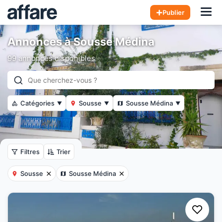
Hom
Publier
Annonces à Sousse Médina
99 annonces disponibles
Catégories
Sousse
Sousse Médina
▼
▼
▼
Filtres
Trier
Sousse
Sousse Médina