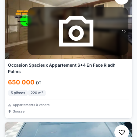
15
Occasion Spacieux Appartement S+4 En Face Riadh
Palms
650 000
DT
5
pièces
220
m²
Appartements à vendre
Sousse