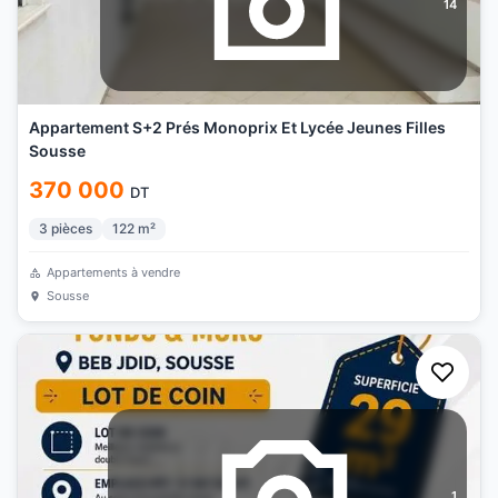
14
Appartement S+2 Prés Monoprix Et Lycée Jeunes Filles
Sousse
370 000
DT
3
pièces
122
m²
Appartements à vendre
Sousse
1