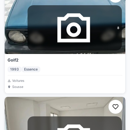
8
Golf2
1993
Essence
Voitures
Sousse