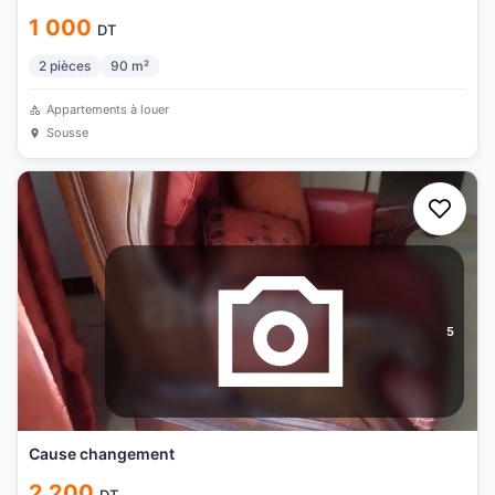
1 000
DT
2
pièces
90
m²
Appartements à louer
Sousse
5
Cause changement
2 200