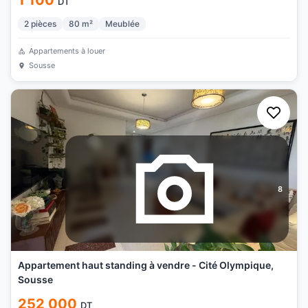
1 100
DT
2
pièces
80
m²
Meublée
Appartements à louer
Sousse
8
Appartement haut standing à vendre - Cité Olympique,
Sousse
252 000
DT