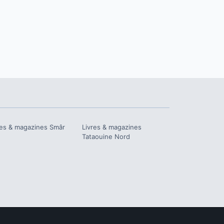
res & magazines
Smâr
Livres & magazines
Tataouine Nord