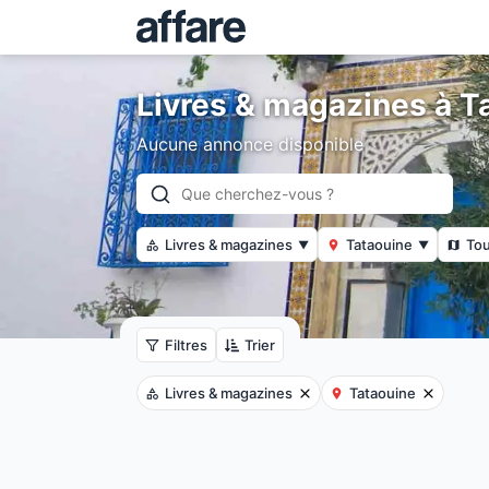
Livres & magazines à T
Aucune annonce disponible
Livres & magazines
Tataouine
Tou
▼
▼
Filtres
Trier
Livres & magazines
Tataouine