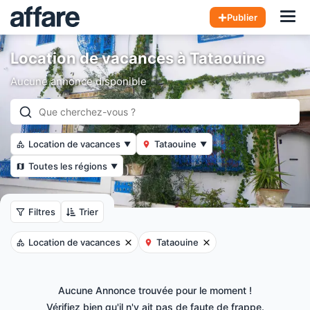
Hom
Publier
Location de vacances à Tataouine
Aucune annonce disponible
Location de vacances
Tataouine
▼
▼
Toutes les régions
▼
Filtres
Trier
Location de vacances
Tataouine
Aucune Annonce trouvée pour le moment !
Vérifiez bien qu'il n'y ait pas de faute de frappe.