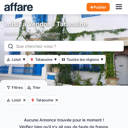
Hom
Publier
Loisir à Vendre à Tataouine
Aucune annonce disponible
Loisir
Tataouine
Toutes les régions
▼
▼
▼
Filtres
Trier
Loisir
Tataouine
Aucune Annonce trouvée pour le moment !
Vérifiez bien qu'il n'y ait pas de faute de frappe.