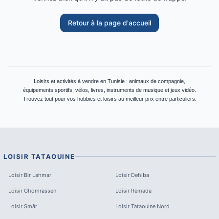
Retour à la page d'accueil
Loisirs et activités à vendre en Tunisie : animaux de compagnie,
équipements sportifs, vélos, livres, instruments de musique et jeux vidéo.
Trouvez tout pour vos hobbies et loisirs au meilleur prix entre particuliers.
LOISIR
TATAOUINE
Loisir
Bir Lahmar
Loisir
Dehiba
Loisir
Ghomrassen
Loisir
Remada
Loisir
Smâr
Loisir
Tataouine Nord