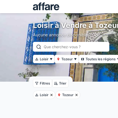
Loisir à Vendre à Tozeu
Aucune annonce disponible
Loisir
Tozeur
Toutes les régions
▼
▼
Filtres
Trier
Loisir
Tozeur