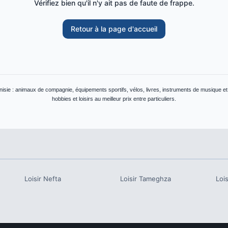
Vérifiez bien qu'il n'y ait pas de faute de frappe.
Retour à la page d'accueil
unisie : animaux de compagnie, équipements sportifs, vélos, livres, instruments de musique e
hobbies et loisirs au meilleur prix entre particuliers.
Loisir
Nefta
Loisir
Tameghza
Lois