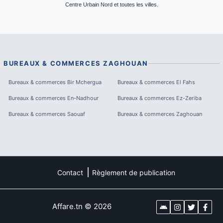
Centre Urbain Nord et toutes les villes.
BUREAUX & COMMERCES
ZAGHOUAN
Bureaux & commerces
Bir Mchergua
Bureaux & commerces
El Fahs
Bureaux & commerces
En-Nadhour
Bureaux & commerces
Ez-Zeriba
Bureaux & commerces
Saouaf
Bureaux & commerces
Zaghouan
Contact
Règlement de publication
Affare.tn
©
2026