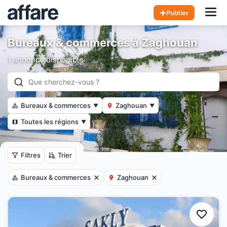
Hom
Publier
Bureaux & commerces à Zaghouan
1 annonce disponible
Bureaux & commerces
Zaghouan
▼
▼
Toutes les régions
▼
Filtres
Trier
Bureaux & commerces
Zaghouan