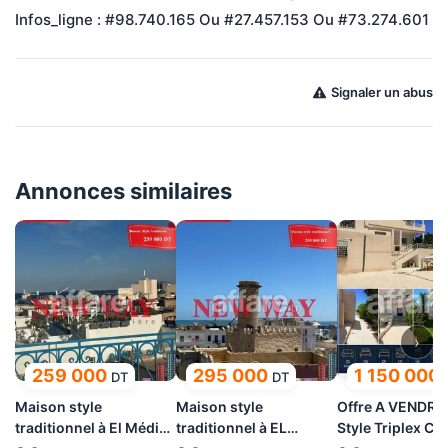
Infos_ligne : #98.740.165 Ou #27.457.153 Ou #73.274.601
Signaler un abus
Annonces similaires
›
259 000
295 000
1 150 000
DT
DT
Maison style
Maison style
Offre A VENDRE 
traditionnel à El Médina
traditionnel à EL
Style Triplex Cit