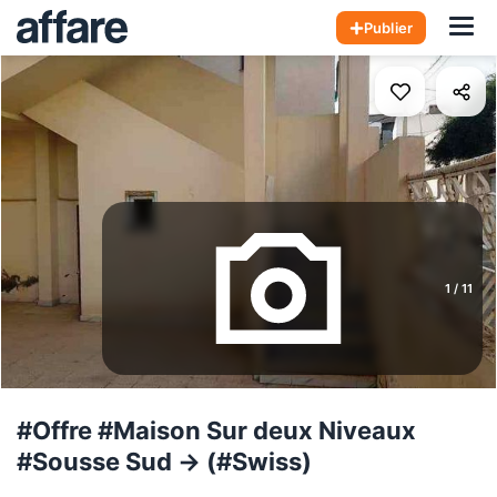
Hom
Publier
1
/
11
#Offre #Maison Sur deux Niveaux
#Sousse Sud → (#Swiss)