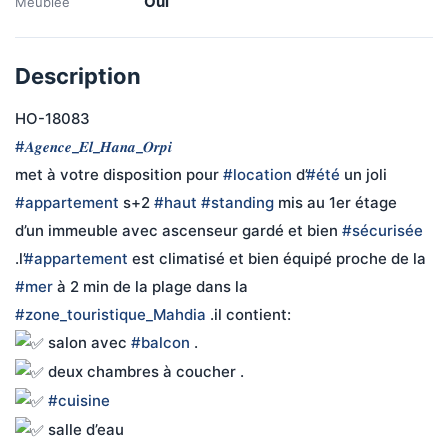
Oui
Meublée
Description
HO-18083
#𝑨𝒈𝒆𝒏𝒄𝒆_𝑬𝒍_𝑯𝒂𝒏𝒂_𝑶𝒓𝒑𝒊
met à votre disposition pour 
#location
 d’
#été
 un joli 
#appartement
 s+2 
#haut
#standing
 mis au 1er étage 
d’un immeuble avec ascenseur gardé et bien 
#sécurisée
.l’
#appartement
 est climatisé et bien équipé proche de la 
#mer
 à 2 min de la plage dans la 
#zone_touristique_Mahdia
 .il contient:
 salon avec 
#balcon
 .
 deux chambres à coucher .
#cuisine
 salle d’eau