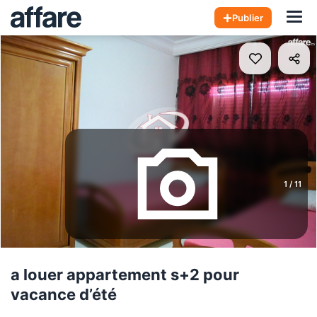
Hom
Publier
1
/
11
a louer appartement s+2 pour
vacance d’été