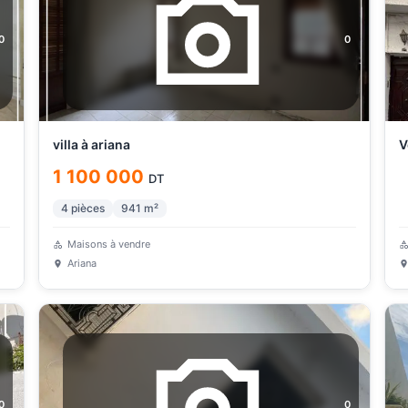
0
0
villa à ariana
V
1 100 000
DT
4
pièces
941
m²
Maisons à vendre
Ariana
0
0