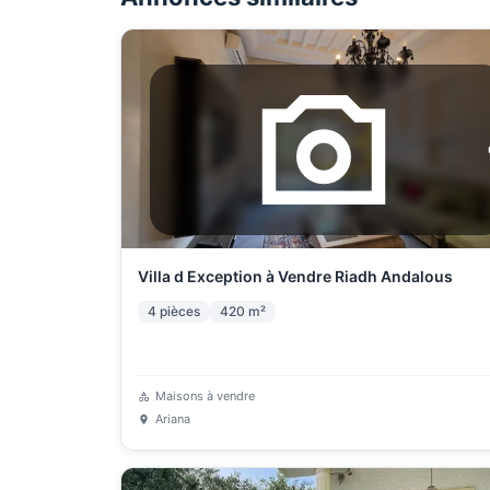
Villa d Exception à Vendre Riadh Andalous
4
pièces
420
m²
Maisons à vendre
Ariana