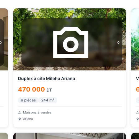
0
0
Duplex à cité Mileha Ariana
V
470 000
DT
6
pièces
244
m²
Maisons à vendre
Ariana