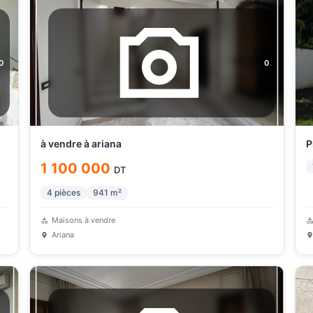
0
0
à vendre à ariana
P
1 100 000
DT
4
pièces
941
m²
Maisons à vendre
Ariana