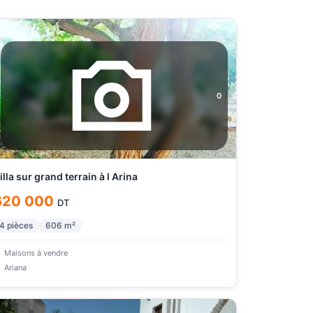
0
illa sur grand terrain à l Arina
620 000
DT
4
pièces
606
m²
Maisons à vendre
Ariana