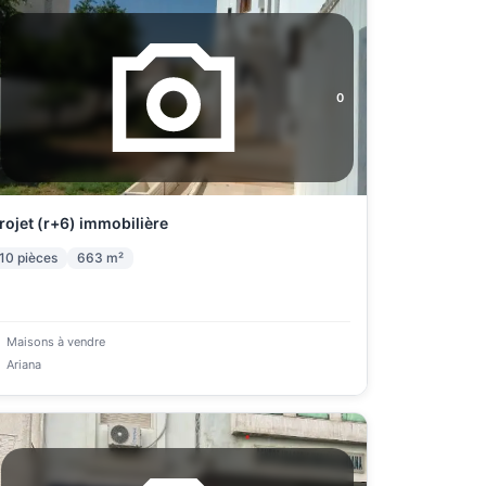
0
rojet (r+6) immobilière
10
pièces
663
m²
Maisons à vendre
Ariana