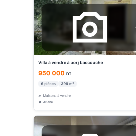
Villa à vendre à borj baccouche
950 000
DT
6
pièces
399
m²
Maisons à vendre
Ariana