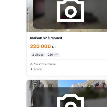
maison s2 à raoued
220 000
DT
2
pièces
220
m²
Maisons à vendre
Ariana