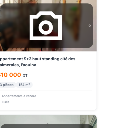
0
ppartement S+3 haut standing cité des
almeraies, l'aouina
310 000
DT
3
pièces
154
m²
Appartements à vendre
Tunis