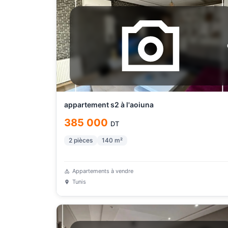
appartement s2 à l'aoiuna
385 000
DT
2
pièces
140
m²
Appartements à vendre
Tunis