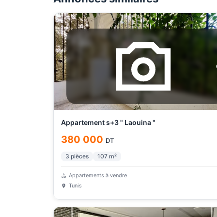
Appartement s+3 " Laouina "
380 000
DT
3
pièces
107
m²
Appartements à vendre
Tunis