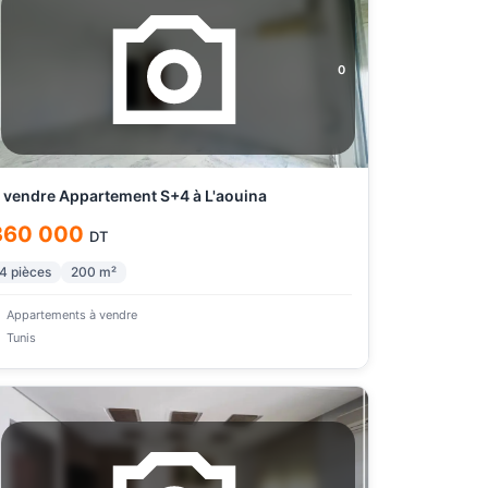
0
 vendre Appartement S+4 à L'aouina
360 000
DT
4
pièces
200
m²
Appartements à vendre
Tunis