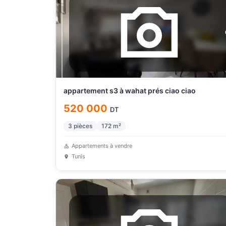
appartement s3 à wahat prés ciao ciao
520 000
DT
3
pièces
172
m²
Appartements à vendre
Tunis