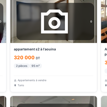
0
0
appartement s2 à l'aouina
A
p
320 000
DT
2
pièces
95
m²
Appartements à vendre
Tunis