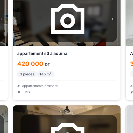
0
0
appartement s3 à aouina
A
420 000
DT
3
pièces
145
m²
Appartements à vendre
Tunis