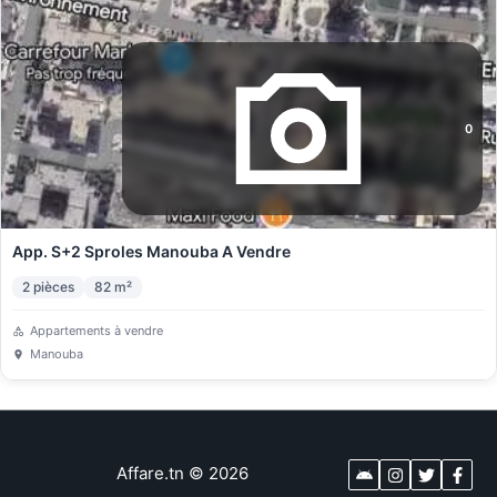
0
App. S+2 Sproles Manouba A Vendre
2
pièces
82
m²
Appartements à vendre
Manouba
Affare.tn
©
2026