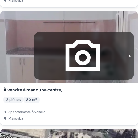
Manouba
0
À vendre à manouba centre,
2
pièces
80
m²
Appartements à vendre
Manouba