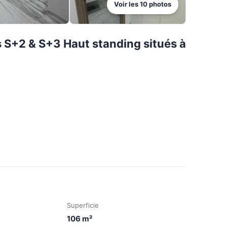
Voir les
10
photos
S+2 & S+3 Haut standing situés à
Superficie
106
m²