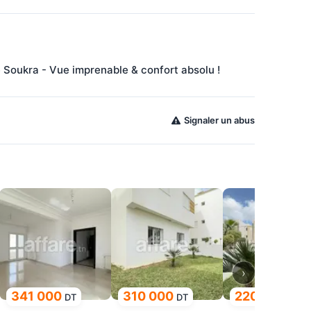
 Soukra - Vue imprenable & confort absolu !
Signaler un abus
›
341 000
310 000
220 000
DT
DT
DT