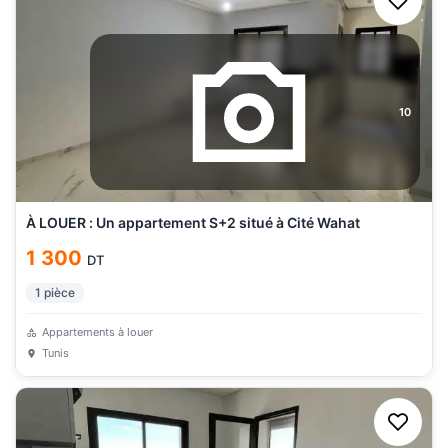
10
À LOUER : Un appartement S+2 situé à Cité Wahat
1 300
DT
1
pièce
Appartements à louer
Tunis