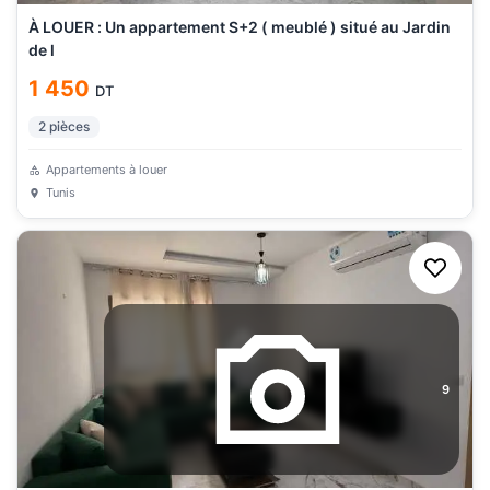
À LOUER : Un appartement S+2 ( meublé ) situé au Jardin
de l
1 450
DT
2
pièces
Appartements à louer
Tunis
9