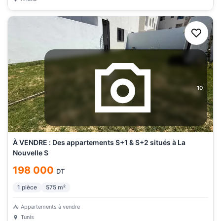
10
À VENDRE : Des appartements S+1 & S+2 situés à La
Nouvelle S
198 000
DT
1
pièce
575
m²
Appartements à vendre
Tunis