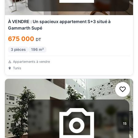
À VENDRE : Un spacieux appartement S+3 situé à
Gammarth Supé
675 000
DT
3
pièces
196
m²
Appartements à vendre
Tunis
15