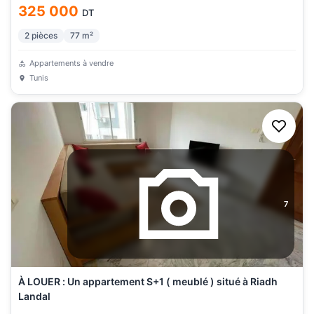
325 000
DT
2
pièces
77
m²
Appartements à vendre
Tunis
7
À LOUER : Un appartement S+1 ( meublé ) situé à Riadh
Landal