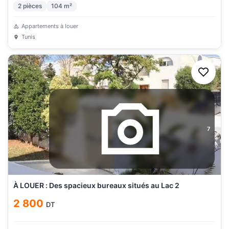
2
pièces
104
m²
Appartements à louer
Tunis
7
À LOUER : Des spacieux bureaux situés au Lac 2
2 800
DT