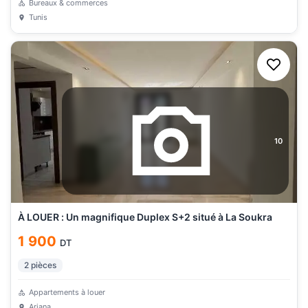
Bureaux & commerces
Tunis
10
À LOUER : Un magnifique Duplex S+2 situé à La Soukra
1 900
DT
2
pièces
Appartements à louer
Ariana