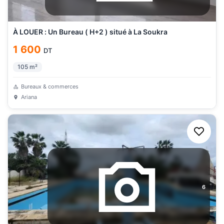
À LOUER : Un Bureau ( H+2 ) situé à La Soukra
1 600
DT
105
m²
Bureaux & commerces
Ariana
6