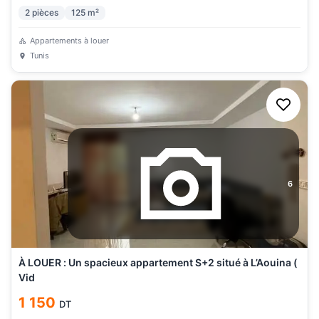
2
pièces
125
m²
Appartements à louer
Tunis
6
À LOUER : Un spacieux appartement S+2 situé à L’Aouina (
Vid
1 150
DT