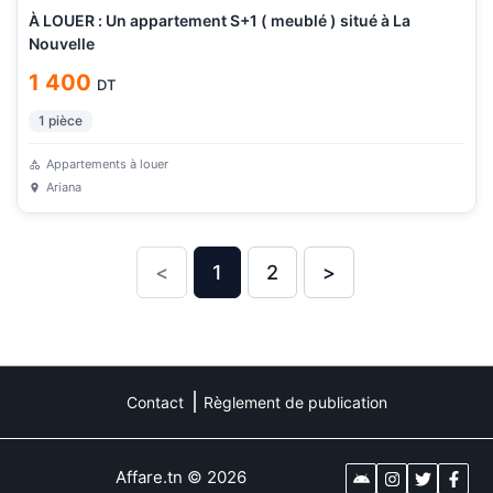
À LOUER : Un appartement S+1 ( meublé ) situé à La
Nouvelle
1 400
DT
1
pièce
Appartements à louer
Ariana
<
1
2
>
Contact
Règlement de publication
Affare.tn
©
2026