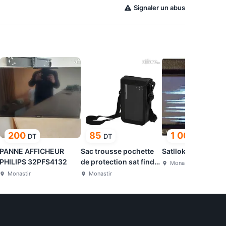
Signaler un abus
200
85
1 000
DT
DT
DT
PANNE AFFICHEUR
Sac trousse pochette
Satllok Mark 4 fta
PHILIPS 32PFS4132
de protection sat finder
Monastir
gt media v8
Monastir
Monastir