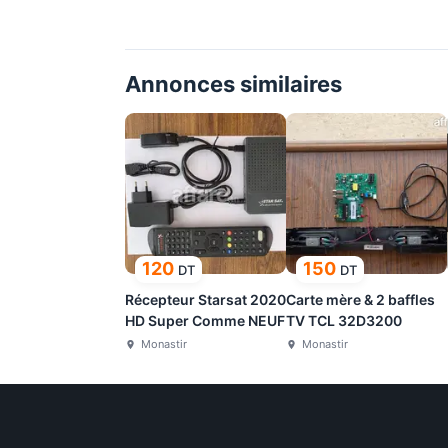
Annonces similaires
120
150
DT
DT
Récepteur Starsat 2020
Carte mère & 2 baffles
HD Super Comme NEUF
TV TCL 32D3200
Monastir
Monastir