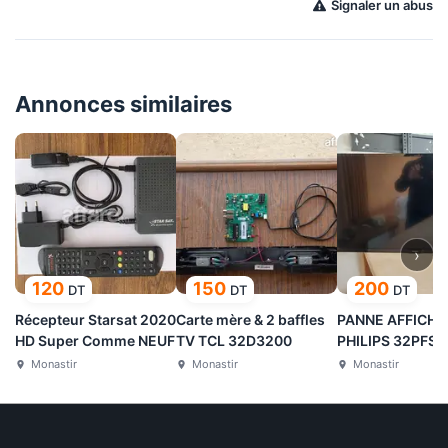
Signaler un abus
Annonces similaires
›
120
150
200
DT
DT
DT
Récepteur Starsat 2020
Carte mère & 2 baffles
PANNE AFFICHE
HD Super Comme NEUF
TV TCL 32D3200
PHILIPS 32PFS4
Monastir
Monastir
Monastir