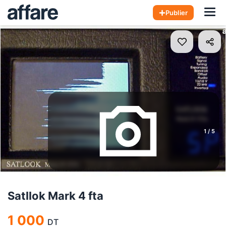
Hom
Publier
1
/
5
Satllok Mark 4 fta
1 000
DT