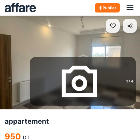
Hom
Publier
1
/
4
appartement
950
DT