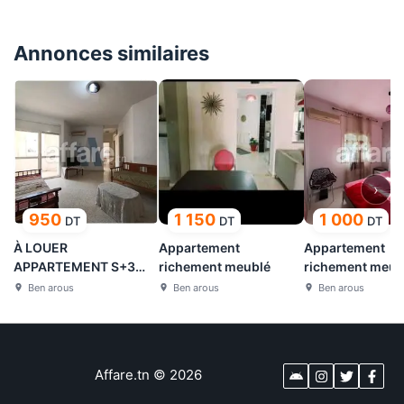
Annonces similaires
›
950
1 150
1 000
DT
DT
DT
À LOUER
Appartement
Appartement
APPARTEMENT S+3
richement meublé
richement meub
MEUBLÉ À RADES CITÉ
Ben arous
Ben arous
Ben arous
OLYMPIQUE
Affare.tn
©
2026