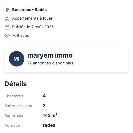
Ben arous
•
Radès
Appartements à louer
Publiée le 7 août 2025
706
vues
maryem immo
MI
72 annonces disponibles
Détails
4
Chambres
2
Salles de bains
142
m²
Superficie
rades
Adresse