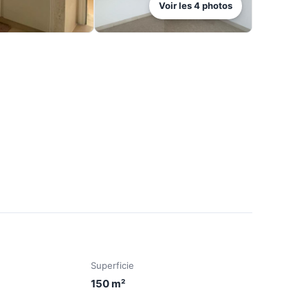
Voir les
4
photos
Superficie
150
m²