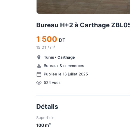
Bureau H+2 à Carthage ZBL0
1 500
DT
15 DT / m²
Tunis
•
Carthage
Bureaux & commerces
Publiée le 16 juillet 2025
524
vues
Détails
Superficie
100
m²