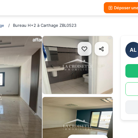
Déposer un
Bureau H+2 à Carthage ZBL0523
ge
AL