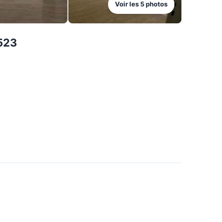
Voir les
5
photos
523