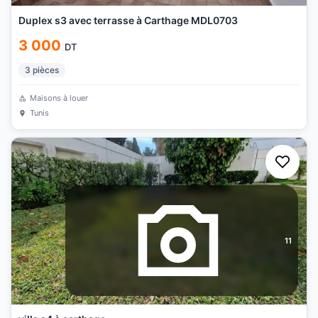
Duplex s3 avec terrasse à Carthage MDL0703
3 000
DT
3
pièces
Maisons à louer
Tunis
11