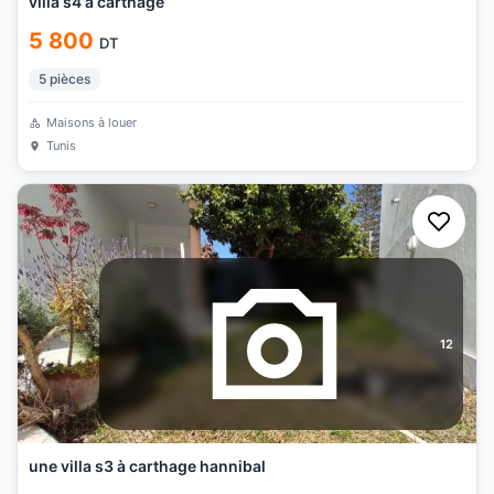
villa s4 à carthage
5 800
DT
5
pièces
Maisons à louer
Tunis
12
une villa s3 à carthage hannibal