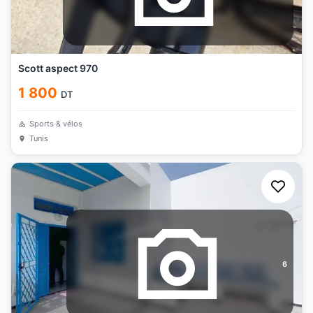
Scott aspect 970
1 800
DT
Sports & vélos
Tunis
6