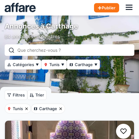
Hom
Publier
Annonces à Carthage
84 annonces disponibles
Catégories
Tunis
Carthage
▼
▼
▼
Filtres
Trier
Tunis
Carthage