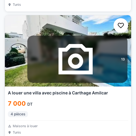
Tunis
13
A louer une villa avec piscine à Carthage Amilcar
7 000
DT
4
pièces
Maisons à louer
Tunis