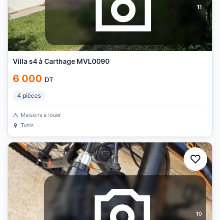
11
Villa s4 à Carthage MVL0090
6 000
DT
4
pièces
Maisons à louer
Tunis
10