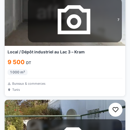
7
Local / Dépôt industriel au Lac 3 – Kram
9 500
DT
1 000
m²
Bureaux & commerces
Tunis