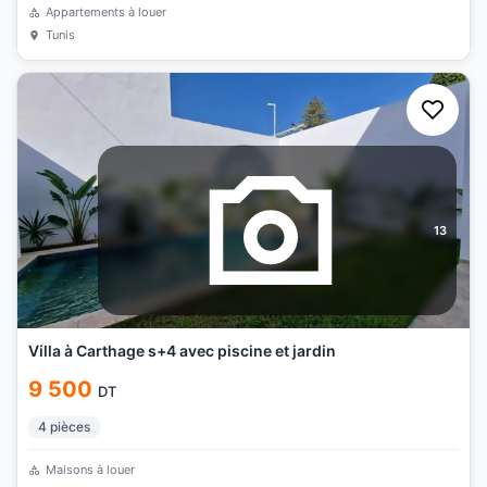
Appartements à louer
Tunis
13
Villa à Carthage s+4 avec piscine et jardin
9 500
DT
4
pièces
Maisons à louer