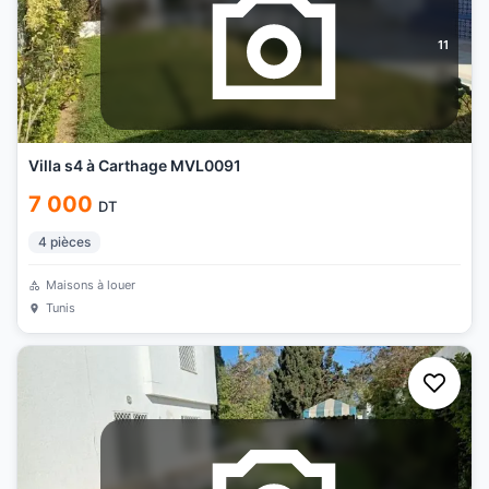
11
Villa s4 à Carthage MVL0091
7 000
DT
4
pièces
Maisons à louer
Tunis