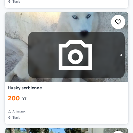
Tunis
3
Husky serbienne
200
DT
Animaux
Tunis