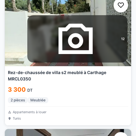
12
Rez-de-chaussée de villa s2 meublé à Carthage
MRCL0350
3 300
DT
2
pièces
Meublée
Appartements à louer
Tunis