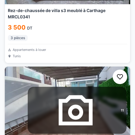
Rez-de-chaussée de villa s3 meublé à Carthage
MRCL0341
3 500
DT
3
pièces
Appartements à louer
Tunis
11