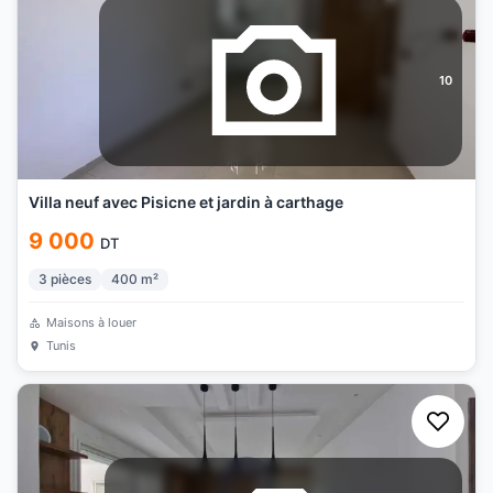
10
Villa neuf avec Pisicne et jardin à carthage
9 000
DT
3
pièces
400
m²
Maisons à louer
Tunis