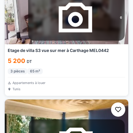
6
Etage de villa S3 vue sur mer à Carthage MEL0442
5 200
DT
3
pièces
65
m²
Appartements à louer
Tunis