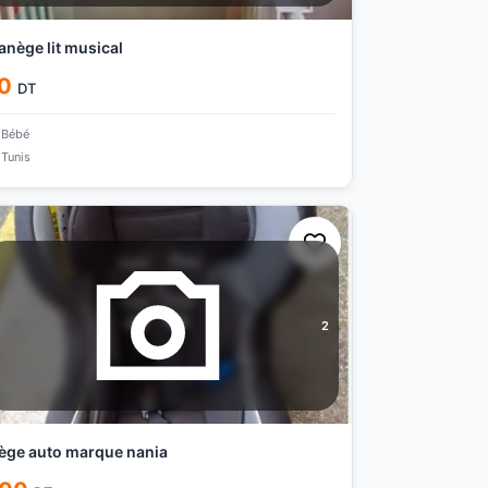
nège lit musical
0
DT
Bébé
Tunis
2
ège auto marque nania