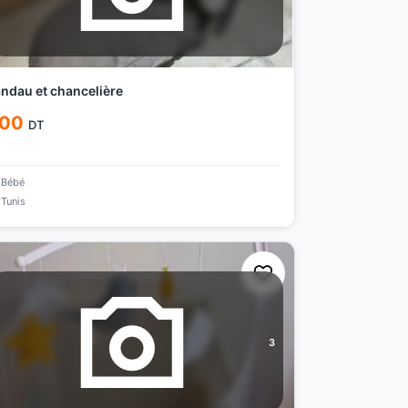
ndau et chancelière
00
DT
Bébé
Tunis
3