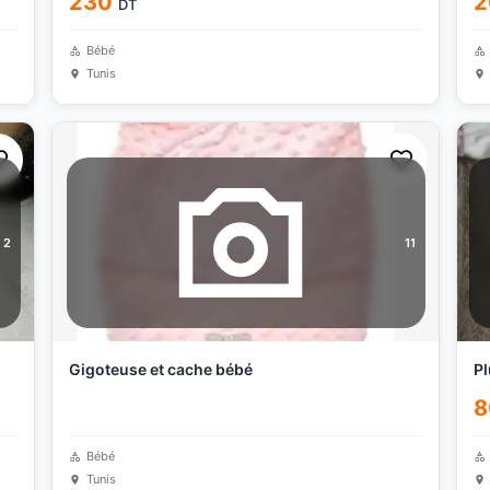
230
2
DT
Bébé
Tunis
2
11
Gigoteuse et cache bébé
Pl
8
Bébé
Tunis