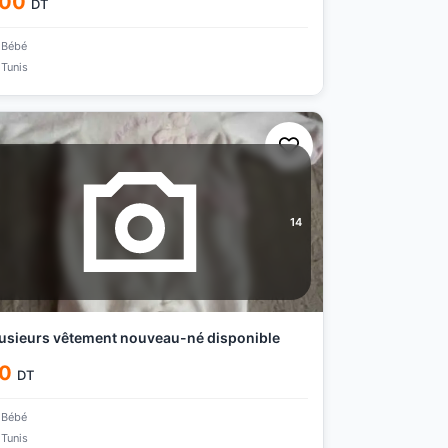
00
DT
Bébé
Tunis
14
usieurs vêtement nouveau-né disponible
0
DT
Bébé
Tunis