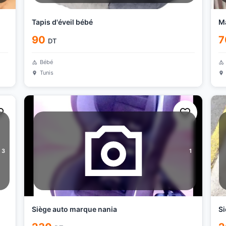
Tapis d'éveil bébé
Ma
90
7
DT
Bébé
Tunis
3
1
Siège auto marque nania
Si