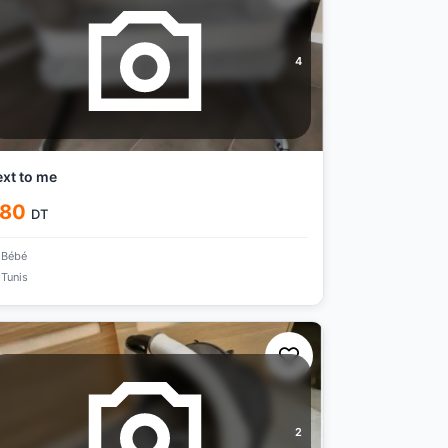
4
xt to me
80
DT
Bébé
Tunis
2