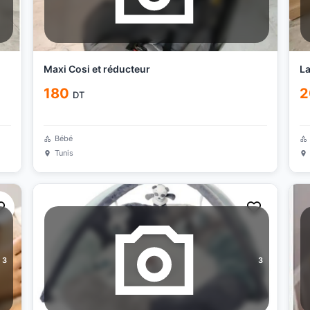
Maxi Cosi et réducteur
La
180
2
DT
Bébé
Tunis
3
3