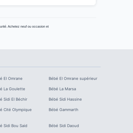
urité. Achetez neuf ou occasion et
bé
El Omrane
Bébé
El Omrane supérieur
bé
La Goulette
Bébé
La Marsa
bé
Sidi El Béchir
Bébé
Sidi Hassine
bé
Cité Olympique
Bébé
Gammarth
bé
Sidi Bou Said
Bébé
Sidi Daoud