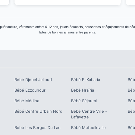
 puériculture, vêtements enfant 0-12 ans, jouets éducatifs, poussettes et équipements de séc
faites de bonnes affaires entre parents.
Bébé
Djebel Jelloud
Bébé
El Kabaria
Bé
Bébé
Ezzouhour
Bébé
Hraïria
Bé
Bébé
Médina
Bébé
Séjoumi
Bé
Bébé
Centre Urbain Nord
Bébé
Centre Ville -
Bé
Lafayette
Bébé
Les Berges Du Lac
Bébé
Mutuelleville
Bé