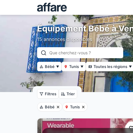
Équipement Bébé à Ven
15 annonces disponibles
Bébé
Tunis
Toutes les régions
▼
▼
▼
Filtres
Trier
Bébé
Tunis