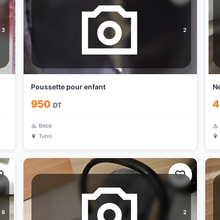
3
2
Poussette pour enfant
Ne
950
4
DT
Bébé
Tunis
8
2