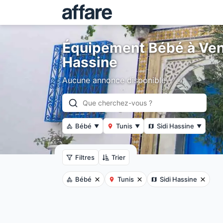
Équipement Bébé à Vend
Hassine
Aucune annonce disponible
Bébé
Tunis
Sidi Hassine
▼
▼
▼
Filtres
Trier
Bébé
Tunis
Sidi Hassine