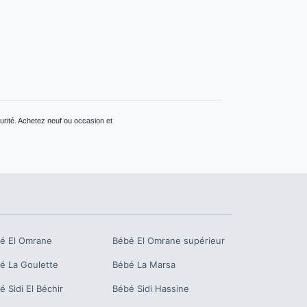
urité. Achetez neuf ou occasion et
bé
El Omrane
Bébé
El Omrane supérieur
bé
La Goulette
Bébé
La Marsa
bé
Sidi El Béchir
Bébé
Sidi Hassine