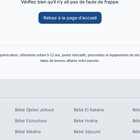
Vérifiez bien qu'il n'y ait pas de faute de frappe.
Retour à la page d'accueil
 puériculture, vêtements enfant 0-12 ans, jouets éducatifs, poussettes et équipements de séc
faites de bonnes affaires entre parents.
Bébé
Djebel Jelloud
Bébé
El Kabaria
Bé
Bébé
Ezzouhour
Bébé
Hraïria
Bé
Bébé
Médina
Bébé
Séjoumi
Bé