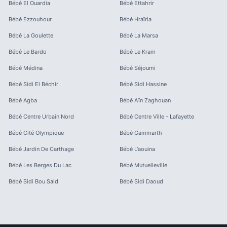
Bébé
El Ouardia
Bébé
Ettahrir
Bébé
Ezzouhour
Bébé
Hraïria
Bébé
La Goulette
Bébé
La Marsa
Bébé
Le Bardo
Bébé
Le Kram
Bébé
Médina
Bébé
Séjoumi
Bébé
Sidi El Béchir
Bébé
Sidi Hassine
Bébé
Agba
Bébé
Aïn Zaghouan
Bébé
Centre Urbain Nord
Bébé
Centre Ville - Lafayette
Bébé
Cité Olympique
Bébé
Gammarth
Bébé
Jardin De Carthage
Bébé
L'aouina
Bébé
Les Berges Du Lac
Bébé
Mutuelleville
Bébé
Sidi Bou Said
Bébé
Sidi Daoud