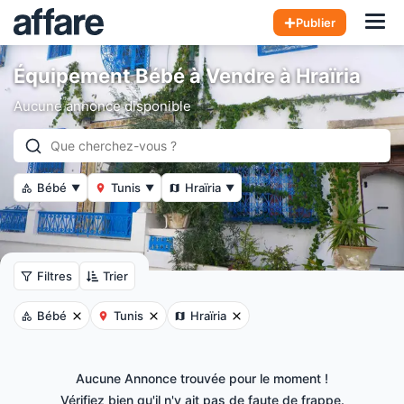
Hom
Publier
Équipement Bébé à Vendre à Hraïria
Aucune annonce disponible
Bébé
Tunis
Hraïria
▼
▼
▼
Filtres
Trier
Bébé
Tunis
Hraïria
Aucune Annonce trouvée pour le moment !
Vérifiez bien qu'il n'y ait pas de faute de frappe.