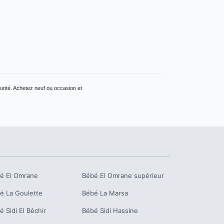
urité. Achetez neuf ou occasion et
bé
El Omrane
Bébé
El Omrane supérieur
bé
La Goulette
Bébé
La Marsa
bé
Sidi El Béchir
Bébé
Sidi Hassine