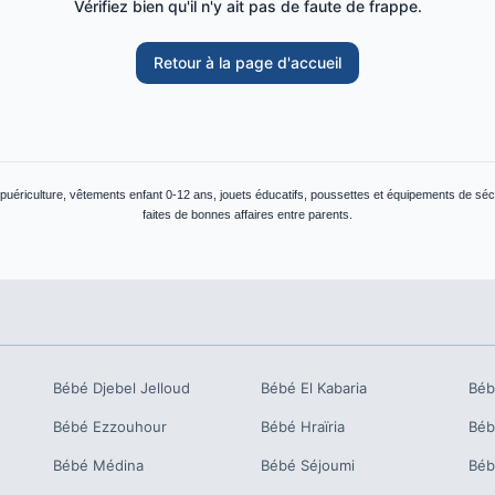
Vérifiez bien qu'il n'y ait pas de faute de frappe.
Retour à la page d'accueil
 puériculture, vêtements enfant 0-12 ans, jouets éducatifs, poussettes et équipements de séc
faites de bonnes affaires entre parents.
Bébé
Djebel Jelloud
Bébé
El Kabaria
Bé
Bébé
Ezzouhour
Bébé
Hraïria
Bé
Bébé
Médina
Bébé
Séjoumi
Bé