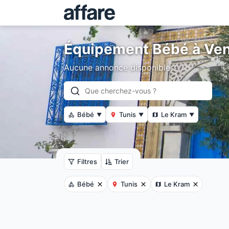
Équipement Bébé à Ven
Aucune annonce disponible
Bébé
Tunis
Le Kram
▼
▼
▼
Filtres
Trier
Bébé
Tunis
Le Kram