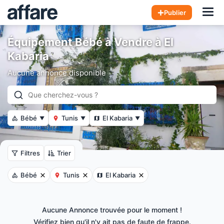
Hom
Publier
Équipement Bébé à Vendre à El
Kabaria
Aucune annonce disponible
Bébé
Tunis
El Kabaria
▼
▼
▼
Filtres
Trier
Bébé
Tunis
El Kabaria
Aucune Annonce trouvée pour le moment !
Vérifiez bien qu'il n'y ait pas de faute de frappe.