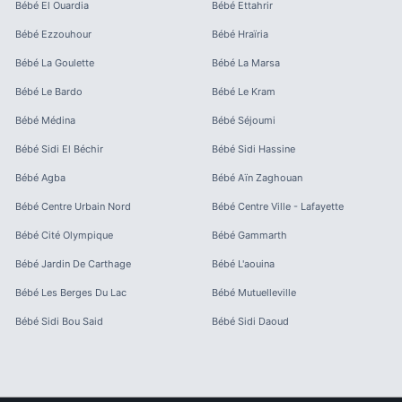
Bébé
El Ouardia
Bébé
Ettahrir
Bébé
Ezzouhour
Bébé
Hraïria
Bébé
La Goulette
Bébé
La Marsa
Bébé
Le Bardo
Bébé
Le Kram
Bébé
Médina
Bébé
Séjoumi
Bébé
Sidi El Béchir
Bébé
Sidi Hassine
Bébé
Agba
Bébé
Aïn Zaghouan
Bébé
Centre Urbain Nord
Bébé
Centre Ville - Lafayette
Bébé
Cité Olympique
Bébé
Gammarth
Bébé
Jardin De Carthage
Bébé
L'aouina
Bébé
Les Berges Du Lac
Bébé
Mutuelleville
Bébé
Sidi Bou Said
Bébé
Sidi Daoud