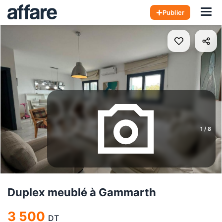
Hom
Publier
1
/
8
Duplex meublé à Gammarth
3 500
DT