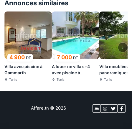
Annonces similaires
›
4 900
7 000
DT
DT
Villa avec piscine à
A louer ne villa s+4
Villa meublée a
Gammarth
avec piscine à
panoramique sur
Gammarth
Golf de Gammar
Tunis
Tunis
Tunis
Affare.tn
©
2026