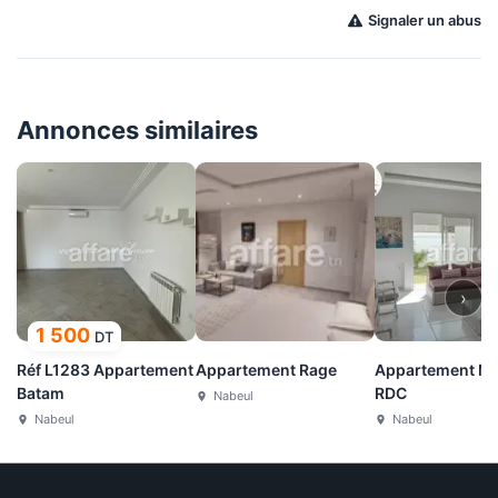
Signaler un abus
Annonces similaires
›
1 500
DT
Réf L1283 Appartement
Appartement Rage
Appartement Mi
Batam
RDC
Nabeul
Nabeul
Nabeul