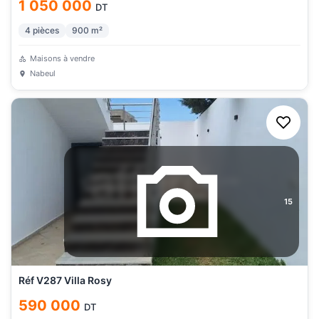
1 050 000
DT
4
pièces
900
m²
Maisons à vendre
Nabeul
15
Réf V287 Villa Rosy
590 000
DT