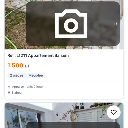
15
Réf : L1211 Appartement Balsem
1 500
DT
2
pièces
Meublée
Appartements à louer
Nabeul