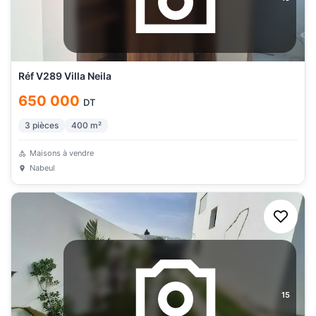
Réf V289 Villa Neila
650 000
DT
3
pièces
400
m²
Maisons à vendre
Nabeul
15