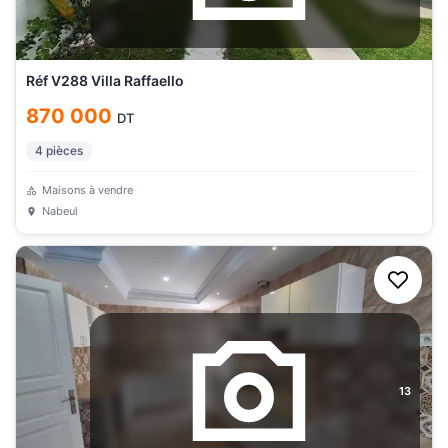
Réf V288 Villa Raffaello
870 000
DT
4
pièces
Maisons à vendre
Nabeul
13