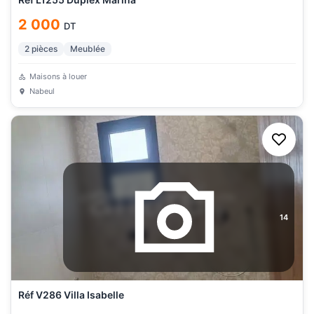
2 000
DT
2
pièces
Meublée
Maisons à louer
Nabeul
14
Réf V286 Villa Isabelle