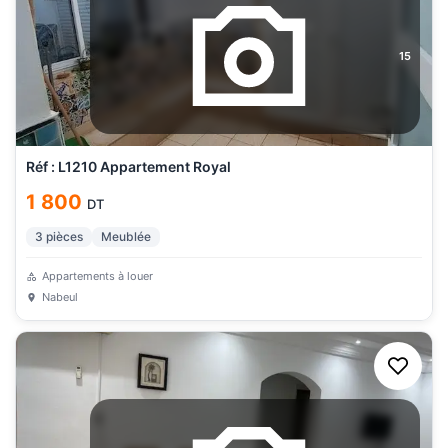
15
Réf : L1210 Appartement Royal
1 800
DT
3
pièces
Meublée
Appartements à louer
Nabeul