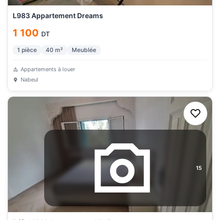
L983 Appartement Dreams
1 100
DT
1
pièce
40
m²
Meublée
Appartements à louer
Nabeul
15