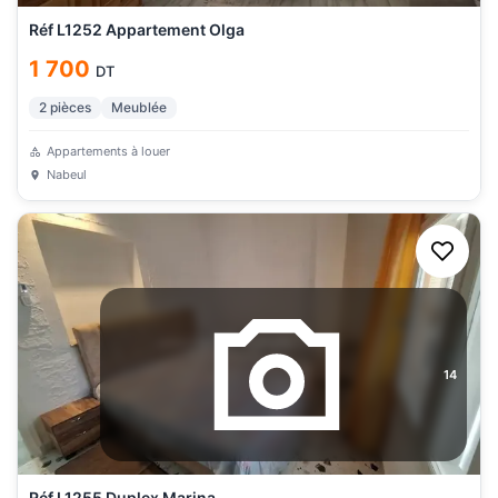
Réf L1252 Appartement Olga
1 700
DT
2
pièces
Meublée
Appartements à louer
Nabeul
14
Réf L1255 Duplex Marina