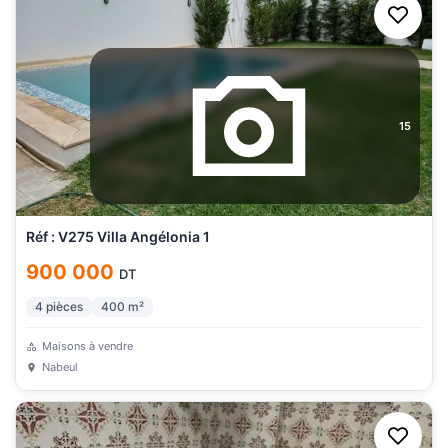
15
Réf : V275 Villa Angélonia 1
900 000
DT
4
pièces
400
m²
Maisons à vendre
Nabeul