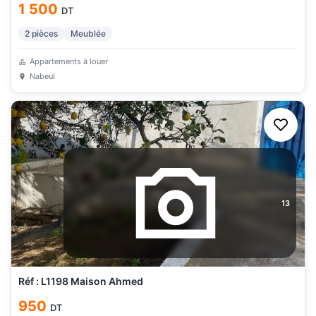
1 500
DT
2
pièces
Meublée
Appartements à louer
Nabeul
13
Réf : L1198 Maison Ahmed
950
DT