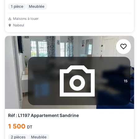
1
pièce
Meublée
Maisons à louer
Nabeul
15
Réf : L1197 Appartement Sandrine
1 500
DT
2
pièces
Meublée