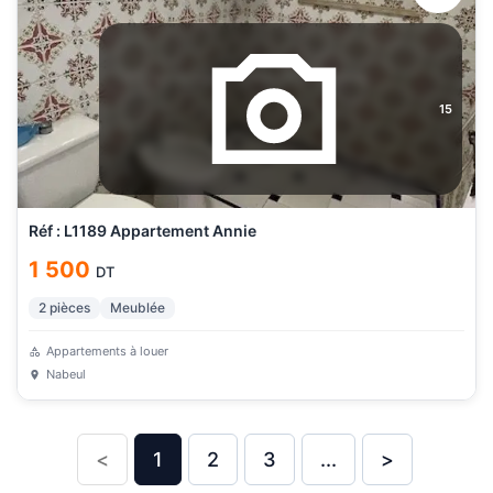
15
Réf : L1189 Appartement Annie
1 500
DT
2
pièces
Meublée
Appartements à louer
Nabeul
<
1
2
3
...
>