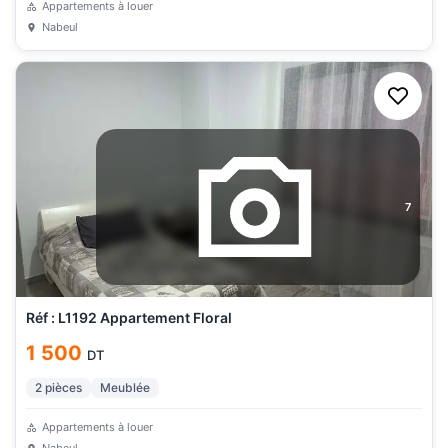
Appartements à louer
Nabeul
7
Réf : L1192 Appartement Floral
1 500
DT
2
pièces
Meublée
Appartements à louer