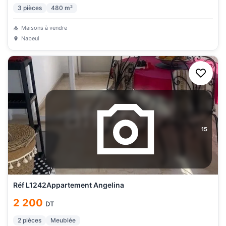
3
pièces
480
m²
Maisons à vendre
Nabeul
15
Réf L1242Appartement Angelina
2 200
DT
2
pièces
Meublée