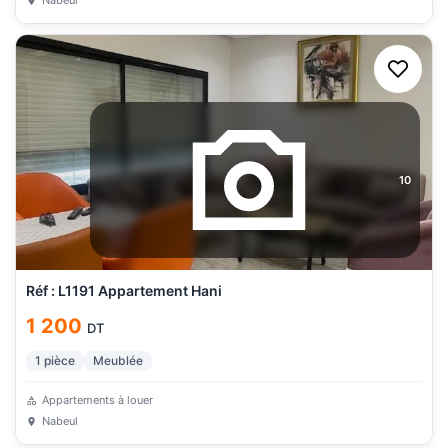
Nabeul
10
Réf : L1191 Appartement Hani
1 200
DT
1
pièce
Meublée
Appartements à louer
Nabeul