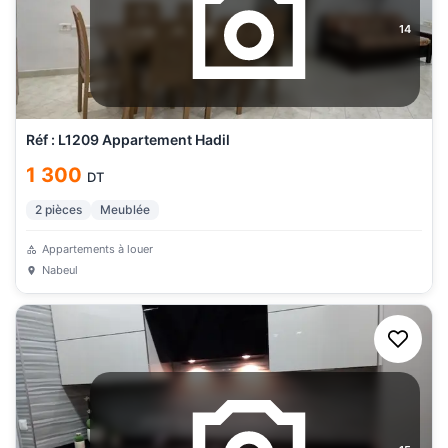
14
Réf : L1209 Appartement Hadil
1 300
DT
2
pièces
Meublée
Appartements à louer
Nabeul