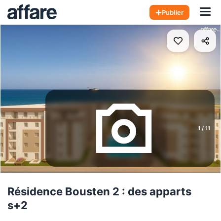
Hom
Publier
1
/
11
Résidence Bousten 2 : des apparts
s+2