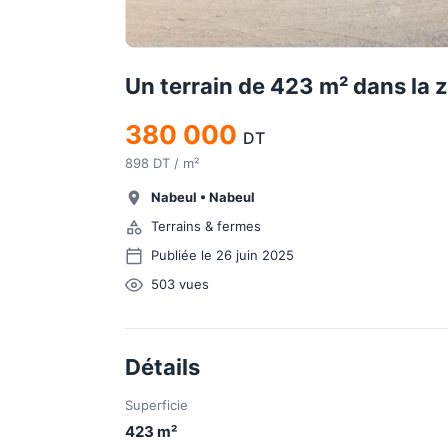
Un terrain de 423 m² dans la 
380 000
DT
898 DT / m²
Nabeul
•
Nabeul
Terrains & fermes
Publiée le 26 juin 2025
503
vues
Détails
Superficie
423
m²