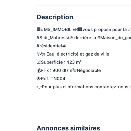
Description
🏢#MS_IMMOBILIER🏢vous propose pour la #v
#Sidi_Mahressi⛱️ derrière la #Maison_du_go
#résidentiel🌊
💦🔌 Eau, électricité et gaz de ville
📐Superficie : 423 m²
💰Prix : 900 dt/m²#Négociable 
🌟Réf: TN004
👉Pour plus d’informations contactez-nou
Annonces similaires