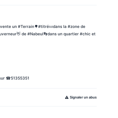
ente un #Terrain🌳#titré📜dans la #zone de 
uverneur👋 de #Nabeul👣dans un quartier #chic et 
s sur ☎51355351
Signaler un abus